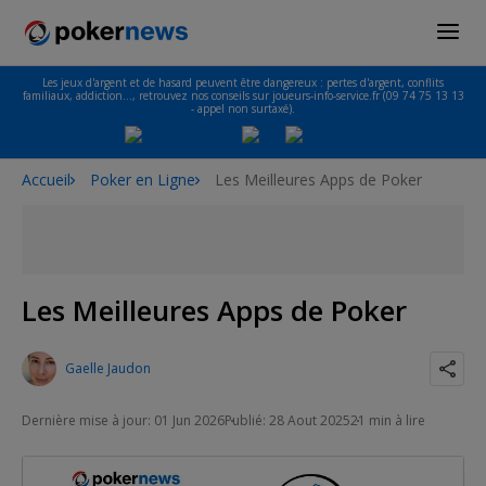
Les jeux d'argent et de hasard peuvent être dangereux : pertes d'argent, conflits
familiaux, addiction…, retrouvez nos conseils sur joueurs-info-service.fr (09 74 75 13 13
- appel non surtaxé).
Accueil
Poker en Ligne
Les Meilleures Apps de Poker
Les Meilleures Apps de Poker
Gaelle Jaudon
Dernière mise à jour: 01 Jun 2026
Publié: 28 Aout 2025
21 min à lire