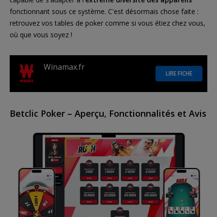
fonctionnant sous ce système. C'est désormais chose faite :
retrouvez vos tables de poker comme si vous étiez chez vous,
où que vous soyez !
Winamax.fr
LIRE FICHE
Betclic Poker – Aperçu, Fonctionnalités et Avis