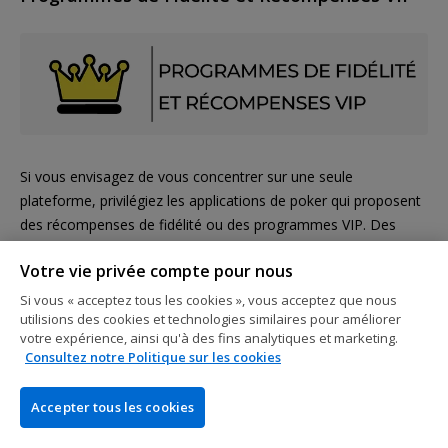
Si vous envisagez de vous concentrer sur une seule
plateforme, privilégiez les applications de poker qui proposent
des récompenses de fidélité ou des programmes VIP. Des
récompenses comme le
cashback
ou un magasin où
Votre vie privée compte pour nous
échanger des points de fidélité peuvent faire une différence
significative dans vos gains.
Si vous « acceptez tous les cookies », vous acceptez que nous
utilisions des cookies et technologies similaires pour améliorer
votre expérience, ainsi qu'à des fins analytiques et marketing.
Multi-Table et Fonctionnalités de Jeu Rapide
Consultez notre Politique sur les cookies
Accepter tous les cookies