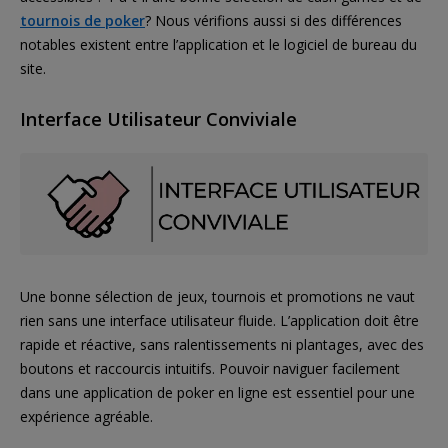
tournois de poker
? Nous vérifions aussi si des différences
notables existent entre l’application et le logiciel de bureau du
site.
Interface Utilisateur Conviviale
Une bonne sélection de jeux, tournois et promotions ne vaut
rien sans une interface utilisateur fluide. L’application doit être
rapide et réactive, sans ralentissements ni plantages, avec des
boutons et raccourcis intuitifs. Pouvoir naviguer facilement
dans une application de poker en ligne est essentiel pour une
expérience agréable.