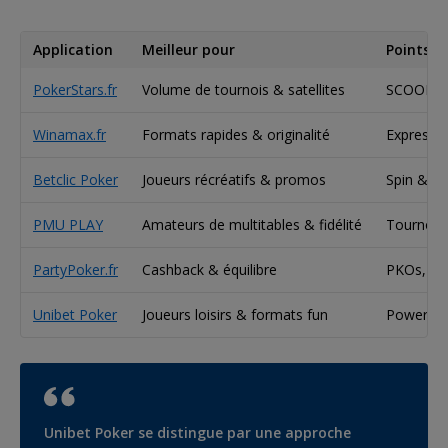
Application
Meilleur pour
Points F
PokerStars.fr
Volume de tournois & satellites
SCOOP, Su
Winamax.fr
Formats rapides & originalité
Expresso 
Betclic Poker
Joueurs récréatifs & promos
Spin & Ru
PMU PLAY
Amateurs de multitables & fidélité
Tournois
PartyPoker.fr
Cashback & équilibre
PKOs, Dai
Unibet Poker
Joueurs loisirs & formats fun
Power Spi
Unibet Poker se distingue par une approche