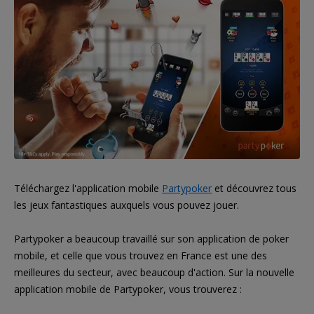
Téléchargez l'application mobile
Partypoker
et découvrez tous
les jeux fantastiques auxquels vous pouvez jouer.
Partypoker a beaucoup travaillé sur son application de poker
mobile, et celle que vous trouvez en France est une des
meilleures du secteur, avec beaucoup d'action. Sur la nouvelle
application mobile de Partypoker, vous trouverez :