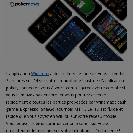
L'application
Winamax
a des milliers de joueurs vous attendent
24 heures sur 24 sur votre smartphone ! Installez l'application
poker, connectez-vous à votre compte (créez votre compte si
vous n'en avez pas encore) et vous pourrez accéder
rapidement à toutes les parties proposées par Winamax :
cash
game
,
Expresso
, Sit&Go, tournois MTT... Le jeu est fluide et
rapide que vous soyez en Wifi ou sur votre réseau mobile.
Vous pouvez même commencer un tournoi sur votre
ordinateur et le terminer sur votre téléphone... Ou l'inverse !