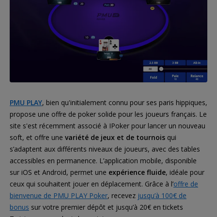
PMU PLAY
, bien qu'initialement connu pour ses paris hippiques,
propose une offre de poker solide pour les joueurs français. Le
site s'est récemment associé à IPoker pour lancer un nouveau
soft, et offre une
variété de jeux et de tournois
qui
s’adaptent aux différents niveaux de joueurs, avec des tables
accessibles en permanence. L’application mobile, disponible
sur iOS et Android, permet une
expérience fluide
, idéale pour
ceux qui souhaitent jouer en déplacement. Grâce à l’
offre de
bienvenue de PMU PLAY Poker
, recevez
jusqu’à 100€ de
bonus
sur votre premier dépôt et jusqu’à 20€ en tickets