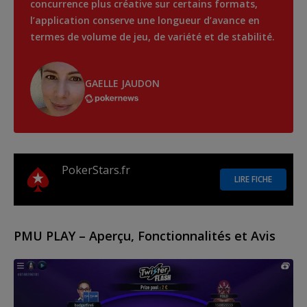
concurrence plus créative sur certains formats,
l’application conserve une longueur d’avance en
termes de volume de jeu, de variété et de stabilité.
GAELLE JAUDON
PokerStars.fr
LIRE FICHE
PMU PLAY – Aperçu, Fonctionnalités et Avis