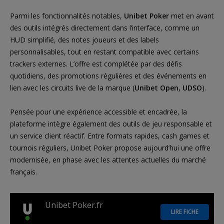
Parmi les fonctionnalités notables,
Unibet Poker
met en avant
des outils intégrés directement dans l’interface, comme un
HUD simplifié, des notes joueurs et des labels
personnalisables, tout en restant compatible avec certains
trackers externes. L’offre est complétée par des défis
quotidiens, des promotions régulières et des événements en
lien avec les circuits live de la marque (
Unibet Open, UDSO
).
Pensée pour une expérience accessible et encadrée, la
plateforme intègre également des outils de jeu responsable et
un service client réactif. Entre formats rapides, cash games et
tournois réguliers, Unibet Poker propose aujourd’hui une offre
modernisée, en phase avec les attentes actuelles du marché
français.
Unibet Poker.fr
LIRE FICHE