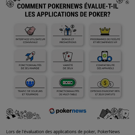
Lors de l'évaluation des applications de poker, PokerNews