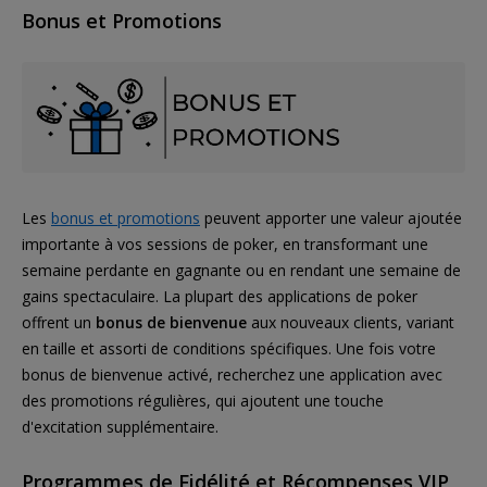
Bonus et Promotions
Les
bonus et promotions
peuvent apporter une valeur ajoutée
importante à vos sessions de poker, en transformant une
semaine perdante en gagnante ou en rendant une semaine de
gains spectaculaire. La plupart des applications de poker
offrent un
bonus de bienvenue
aux nouveaux clients, variant
en taille et assorti de conditions spécifiques. Une fois votre
bonus de bienvenue activé, recherchez une application avec
des promotions régulières, qui ajoutent une touche
d'excitation supplémentaire.
Programmes de Fidélité et Récompenses VIP