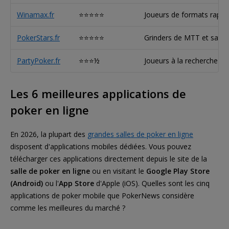
Winamax.fr
⭐⭐⭐⭐⭐
Joueurs de formats rapide
PokerStars.fr
⭐⭐⭐⭐⭐
Grinders de MTT et satell
PartyPoker.fr
⭐⭐⭐½
Joueurs à la recherche d
Les 6 meilleures applications de
poker en ligne
En 2026, la plupart des
grandes salles de poker en ligne
disposent d'applications mobiles dédiées. Vous pouvez
télécharger ces applications directement depuis le site de la
salle de poker en ligne
ou en visitant le
Google Play Store
(Android)
ou l'
App Store
d'Apple (iOS). Quelles sont les cinq
applications de poker mobile que PokerNews considère
comme les meilleures du marché ?