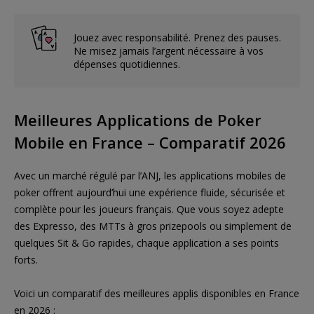
Jouez avec responsabilité. Prenez des pauses.
Ne misez jamais l’argent nécessaire à vos
dépenses quotidiennes.
Meilleures Applications de Poker
Mobile en France – Comparatif 2026
Avec un marché régulé par l’ANJ, les applications mobiles de
poker offrent aujourd’hui une expérience fluide, sécurisée et
complète pour les joueurs français. Que vous soyez adepte
des Expresso, des MTTs à gros prizepools ou simplement de
quelques Sit & Go rapides, chaque application a ses points
forts.
Voici un comparatif des meilleures applis disponibles en France
en 2026 :