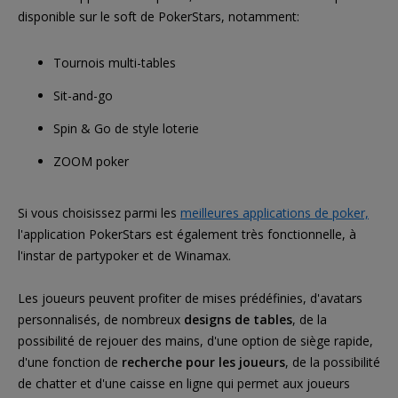
disponible sur le soft de PokerStars, notamment:
Tournois multi-tables
Sit-and-go
Spin & Go de style loterie
ZOOM poker
Si vous choisissez parmi les
meilleures applications de poker,
l'application PokerStars est également très fonctionnelle, à
l'instar de partypoker et de Winamax.
Les joueurs peuvent profiter de mises prédéfinies, d'avatars
personnalisés, de nombreux
designs de tables
, de la
possibilité de rejouer des mains, d'une option de siège rapide,
d'une fonction de
recherche pour les joueurs
, de la possibilité
de chatter et d'une caisse en ligne qui permet aux joueurs