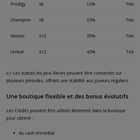
Prodigy
x6
12%
Freero
Champion
x8
23%
Freero
Master
x10
35%
Freero
Unreal
x12
42%
Ticket
👉 Les statuts les plus élevés peuvent être conservés sur
plusieurs périodes, offrant une stabilité aux joueurs réguliers.
Une boutique flexible et des bonus évolutifs
Les Crédits peuvent être utilisés librement dans la boutique
pour obtenir :
du cash immédiat