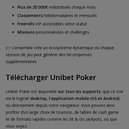
Plus de 20 000€
redistribués chaque mois
Classements
hebdomadaires et mensuels
Freerolls
VIP accessibles selon statut
Missions
personnalisées et challenges
👉 L’ensemble crée un écosystème dynamique où chaque
session de jeu peut générer des récompenses
supplémentaires.
Télécharger Unibet Poker
Unibet Poker est disponible
sur tous les supports
, que ce soit
via le logiciel
desktop, l’application mobile iOS et Android
,
ou directement depuis votre navigateur. Vous pouvez ainsi
profiter d’un large choix de tournois, de tables de cash game
et de formats rapides comme les Sit & Go jackpots, où que
vous soyez.