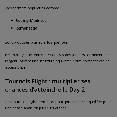
Des formats populaires comme :
Bounty Madness
Remontada
sont proposés plusieurs fois par jour.
👉 En moyenne, entre 11% et 15% des joueurs terminent dans
l’argent, offrant une structure équilibrée entre compétitivité et
accessibilité.
Tournois Flight : multiplier ses
chances d’atteindre le Day 2
Les tournois Flight permettent aux joueurs de se qualifier pour
une phase finale en plusieurs étapes.