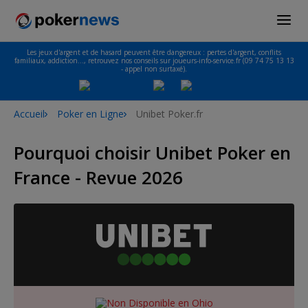
Les jeux d'argent et de hasard peuvent être dangereux : pertes d'argent, conflits
familiaux, addiction…, retrouvez nos conseils sur joueurs-info-service.fr (09 74 75 13 13
- appel non surtaxé).
Accueil
Poker en Ligne
Unibet Poker.fr
Pourquoi choisir Unibet Poker en
France - Revue 2026
Non Disponible en Ohio