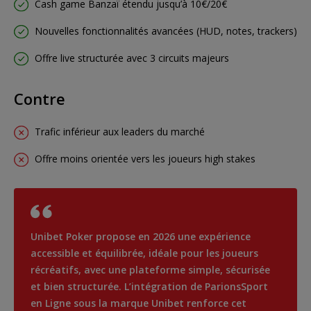
Cash game Banzaï étendu jusqu’à 10€/20€
Nouvelles fonctionnalités avancées (HUD, notes, trackers)
Offre live structurée avec 3 circuits majeurs
Contre
Trafic inférieur aux leaders du marché
Offre moins orientée vers les joueurs high stakes
Unibet Poker propose en 2026 une expérience
accessible et équilibrée, idéale pour les joueurs
récréatifs, avec une plateforme simple, sécurisée
et bien structurée. L’intégration de ParionsSport
en Ligne sous la marque Unibet renforce cet