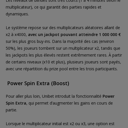
Les niveaux de blindes sont très courts (1 à 4 minutes selon le
multiplicateur), ce qui garantit des parties rapides et
dynamiques.
Le système repose sur des multiplicateurs aléatoires allant de
x2 à x4000,
avec un jackpot pouvant atteindre 1 000 000 €
sur les plus gros buy-ins. Dans la majorité des cas (environ
50%), les joueurs tombent sur un multiplicateur x2, tandis que
les jackpots les plus élevés restent extrêmement rares. À partir
de certains niveaux (x10 et plus), plusieurs joueurs sont payés,
avec une répartition du prize pool entre les trois participants.
Power Spin Extra (Boost)
Pour aller plus loin, Unibet introduit la fonctionnalité
Power
Spin Extra
, qui permet d’augmenter les gains en cours de
partie.
Lorsque le multiplicateur initial est x2 ou x3, une option est