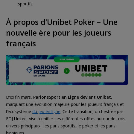
sportifs
À propos d’Unibet Poker – Une
nouvelle ère pour les joueurs
français
D’ici fin mars,
ParionsSport en Ligne devient Unibet
,
marquant une évolution majeure pour les joueurs français et
l’écosystème
du jeu en ligne
. Cette transition, orchestrée par
FDJ United, vise à unifier ses différentes offres autour de trois
univers principaux : les paris sportifs, le poker et les paris
hippiques.