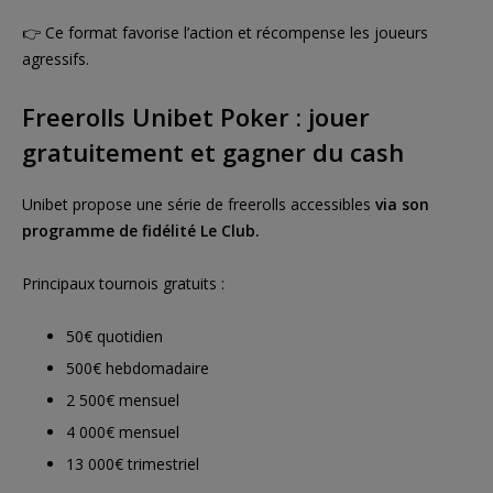
👉 Ce format favorise l’action et récompense les joueurs
agressifs.
Freerolls Unibet Poker : jouer
gratuitement et gagner du cash
Unibet propose une série de freerolls accessibles
via son
programme de fidélité Le Club.
Principaux tournois gratuits :
50€ quotidien
500€ hebdomadaire
2 500€ mensuel
4 000€ mensuel
13 000€ trimestriel