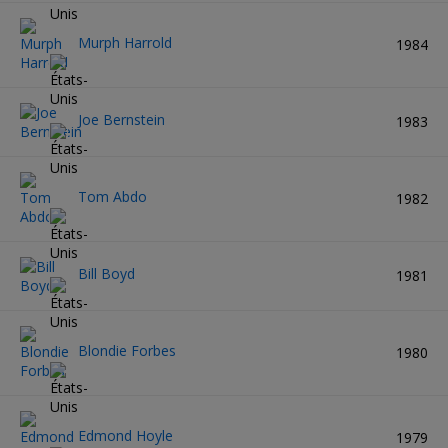
Murph Harrold
1984
Joe Bernstein
1983
Tom Abdo
1982
Bill Boyd
1981
Blondie Forbes
1980
Edmond Hoyle
1979