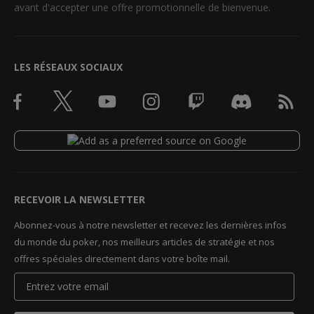
avant d'accepter une offre promotionnelle de bienvenue.
LES RÉSEAUX SOCIAUX
RECEVOIR LA NEWSLETTER
Abonnez-vous à notre newsletter et recevez les dernières infos
du monde du poker, nos meilleurs articles de stratégie et nos
offres spéciales directement dans votre boîte mail.