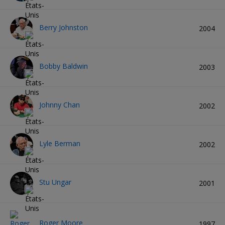
Berry Johnston
2004
Bobby Baldwin
2003
Johnny Chan
2002
Lyle Berman
2002
Stu Ungar
2001
Roger Moore
1997