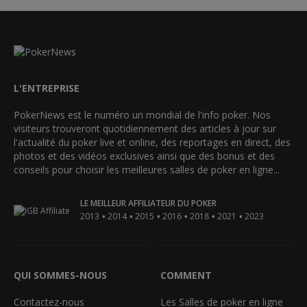
L'ENTREPRISE
PokerNews est le numéro un mondial de l'info poker. Nos
visiteurs trouveront quotidiennement des articles à jour sur
l'actualité du poker live et online, des reportages en direct, des
photos et des vidéos exclusives ainsi que des bonus et des
conseils pour choisir les meilleures salles de poker en ligne...
LE MEILLEUR AFFILIATEUR DU POKER
•
•
•
•
•
•
2013
2014
2015
2016
2018
2021
2023
QUI SOMMES-NOUS
COMMENT
Contactez-nous
Les Salles de poker en ligne