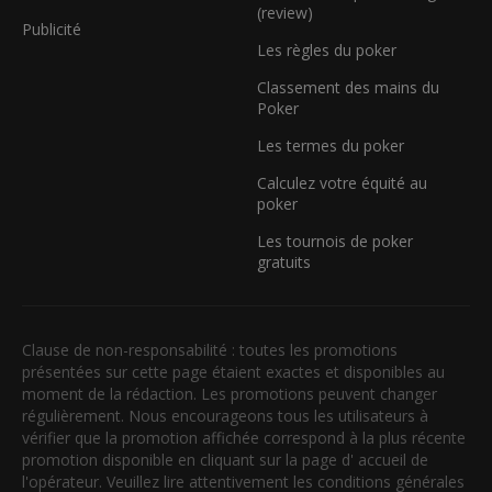
(review)
Publicité
Les règles du poker
Classement des mains du
Poker
Les termes du poker
Calculez votre équité au
poker
Les tournois de poker
gratuits
Clause de non-responsabilité : toutes les promotions
présentées sur cette page étaient exactes et disponibles au
moment de la rédaction. Les promotions peuvent changer
régulièrement. Nous encourageons tous les utilisateurs à
vérifier que la promotion affichée correspond à la plus récente
promotion disponible en cliquant sur la page d' accueil de
l'opérateur. Veuillez lire attentivement les conditions générales