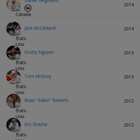
Daniel Negreanu
2014
Jack McClelland
2014
Scotty Nguyen
2013
Tom McEvoy
2013
Brian "Sailor" Roberts
2012
Eric Drache
2012