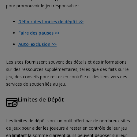
pour promouvoir le jeu responsable :
Définir des limites de dépôt >>
Faire des pauses >>
Auto-exclusion >>
Les sites fournissent souvent des détails et des informations
sur des ressources supplémentaires, telles que des faits sur le
jeu, des conseils pour rester en contrôle et des liens vers des
services de soutien liés au jeu.
Limites de Dépôt
Les limites de dépôt sont un outil offert par de nombreux sites
de jeux pour aider les joueurs à rester en contrôle de leur jeu
en limitant la somme d'argent qu'ils peuvent déposer sur leur