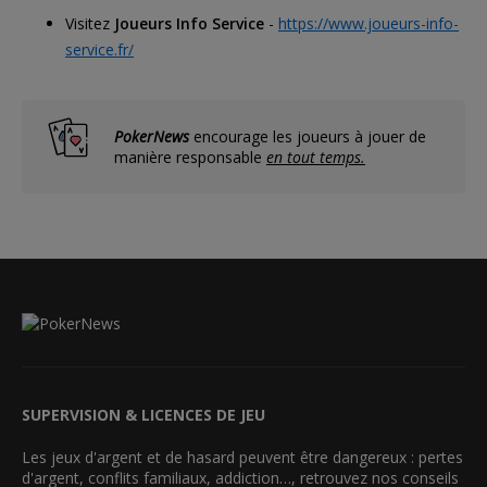
Visitez
Joueurs Info Service
-
https://www.joueurs-info-
service.fr/
PokerNews
encourage les joueurs à jouer de
manière responsable
en tout temps.
SUPERVISION & LICENCES DE JEU
Les jeux d'argent et de hasard peuvent être dangereux : pertes
d'argent, conflits familiaux, addiction…, retrouvez nos conseils