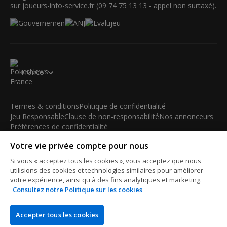
sur joueurs-info-service.fr (09 74 75 13 13 - appel non surtaxé).
France
Termes & conditions
Politique de confidentialité
Jeu Responsable
Clause de non-responsabilité
Nos annonceurs
Préférences de confidentialité
Votre vie privée compte pour nous
© 2003-2026 iBus Media Limited. Tous droits réservés. Ce
matériel ne peut être reproduit, modifié ou distribué sans
Si vous « acceptez tous les cookies », vous acceptez que nous
l'accord écrit et la permission officielle du détenteur des droits.
utilisions des cookies et technologies similaires pour améliorer
iBus Media Limited, 33-37 Athol Street IM1 1LB -Douglas -Isle
votre expérience, ainsi qu'à des fins analytiques et marketing.
of Man
Consultez notre Politique sur les cookies
Accepter tous les cookies