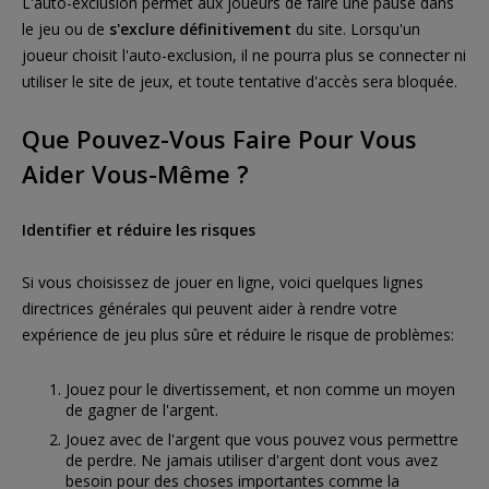
L'auto-exclusion permet aux joueurs de faire une pause dans
le jeu ou de
s'exclure définitivement
du site. Lorsqu'un
joueur choisit l'auto-exclusion, il ne pourra plus se connecter ni
utiliser le site de jeux, et toute tentative d'accès sera bloquée.
Que Pouvez-Vous Faire Pour Vous
Aider Vous-Même ?
Identifier et réduire les risques
Si vous choisissez de jouer en ligne, voici quelques lignes
directrices générales qui peuvent aider à rendre votre
expérience de jeu plus sûre et réduire le risque de problèmes:
Jouez pour le divertissement, et non comme un moyen
de gagner de l'argent.
Jouez avec de l'argent que vous pouvez vous permettre
de perdre. Ne jamais utiliser d'argent dont vous avez
besoin pour des choses importantes comme la