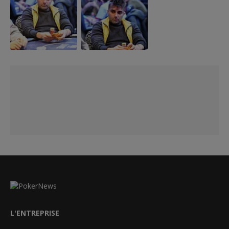
L'ENTREPRISE