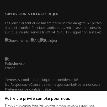
SUPERVISION & LICENCES DE JEU
Les jeux d'argent et de hasard peuvent être dangereux : pertes
d'argent, conflits familiaux, addiction…, retrouvez nos conseils
sur joueurs-info-service.fr (09 74 75 13 13 - appel non surtaxé).
France
Termes & conditions
Politique de confidentialité
Jeu Responsable
Clause de non-responsabilité
Nos annonceurs
Préférences de confidentialité
Votre vie privée compte pour nous
© 2003-2026 iBus Media Limited. Tous droits réservés. Ce
matériel ne peut être reproduit, modifié ou distribué sans
Si vous « acceptez tous les cookies », vous acceptez que nous