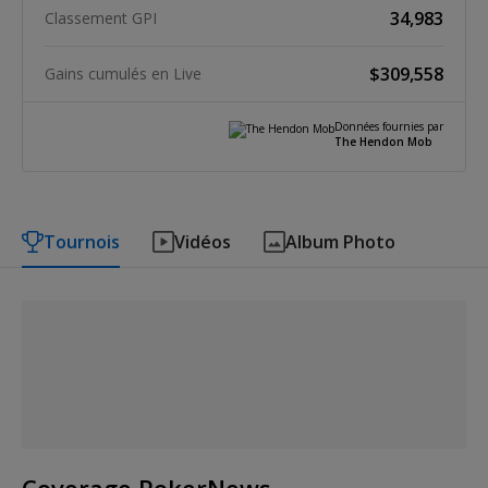
34,983
Classement GPI
$309,558
Gains cumulés en Live
Données fournies par
The Hendon Mob
Tournois
Vidéos
Album Photo
Coverage PokerNews