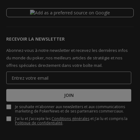
RECEVOIR LA NEWSLETTER
Abonnez-vous à notre newsletter et recevez les dernières infos
du monde du poker, nos meilleurs articles de stratégie et nos
offres spéciales directement dans votre boîte mail.
JOIN
Je souhaite m’abonner aux newsletters et aux communications
marketing de PokerNews et de ses partenaires commerciaux.
J’ai lu et j’accepte les
Conditions générales
et j’ai lu et compris la
Politique de confidentialité
.