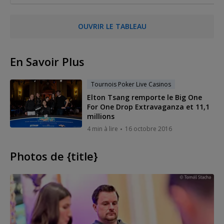
OUVRIR LE TABLEAU
En Savoir Plus
Tournois Poker Live Casinos
Elton Tsang remporte le Big One
For One Drop Extravaganza et 11,1
millions
4 min à lire
16 octobre 2016
Photos de {title}