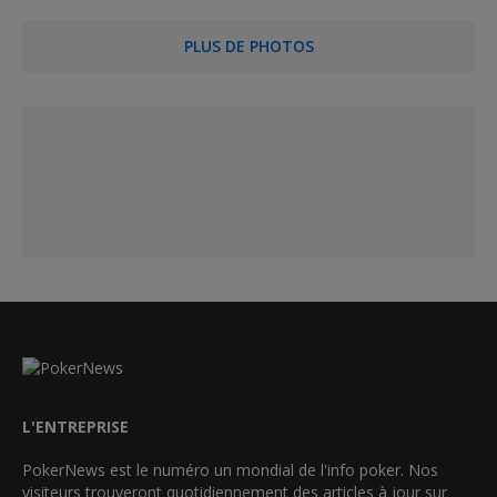
PLUS DE PHOTOS
L'ENTREPRISE
PokerNews est le numéro un mondial de l'info poker. Nos
visiteurs trouveront quotidiennement des articles à jour sur