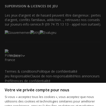
SUPERVISION & LICENCES DE JEU
Les jeux d'argent et de hasard peuvent être dangereux : pertes
d'argent, conflits familiaux, addiction…, retrouvez nos conseils
sur joueurs-info-service.fr (09 74 75 13 13 - appel non surtaxé).
France
Termes & conditions
Politique de confidentialité
Jeu Responsable
Clause de non-responsabilité
Nos annonceurs
Préférences de confidentialité
Votre vie privée compte pour nous
© 2003-2026 iBus Media Limited. Tous droits réservés. Ce
matériel ne peut être reproduit, modifié ou distribué sans
Si vous « acceptez tous les cookies », vous acceptez que nous
l'accord écrit et la permission officielle du détenteur des droits.
utilisions des cookies et technologies similaires pour améliorer
iBus Media Limited, 33-37 Athol Street IM1 1LB -Douglas -Isle
votre expérience, ainsi qu'à des fins analytiques et marketing.