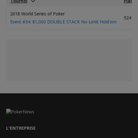
Tournoi
Place
2018 World Series of Poker
524
Event #34: $1,000 DOUBLE STACK No-Limit Hold'em
L'ENTREPRISE