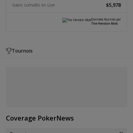
$5,978
Gains cumulés en Live
Données fournies par
The Hendon Mob
Tournois
Coverage PokerNews