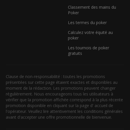
Classement des mains du
Poker
Les termes du poker
Calculez votre équité au
poker
Les tournois de poker
gratuits
Clause de non-responsabilité : toutes les promotions
présentées sur cette page étaient exactes et disponibles au
moment de la rédaction. Les promotions peuvent changer
régulièrement. Nous encourageons tous les utilisateurs à
vérifier que la promotion affichée correspond à la plus récente
promotion disponible en cliquant sur la page d' accueil de
l'opérateur. Veuillez lire attentivement les conditions générales
avant d'accepter une offre promotionnelle de bienvenue.