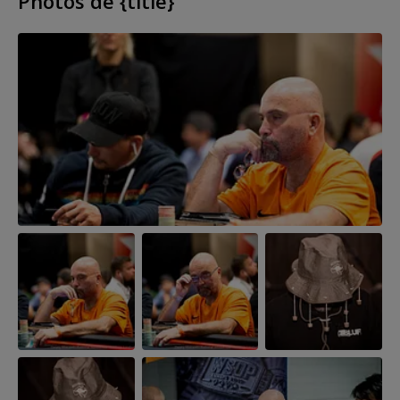
Photos de {title}