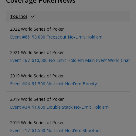
Tournoi
2022 World Series of Poker
Event #65: $3,000 Freezeout No-Limit Hold'em
2021 World Series of Poker
Event #67: $10,000 No-Limit Hold'em Main Event World Champi
2019 World Series of Poker
Event #44: $1,500 No-Limit Hold'em Bounty
2019 World Series of Poker
Event #34: $1,000 Double Stack No-Limit Hold'em
2019 World Series of Poker
Event #17: $1,500 No-Limit Hold'em Shootout