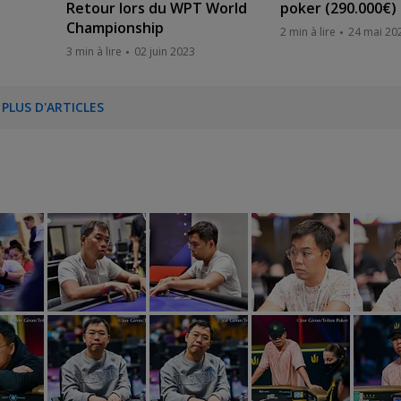
Retour lors du WPT World
poker (290.000€)
Championship
2 min à lire
24 mai 20
3 min à lire
02 juin 2023
PLUS D'ARTICLES