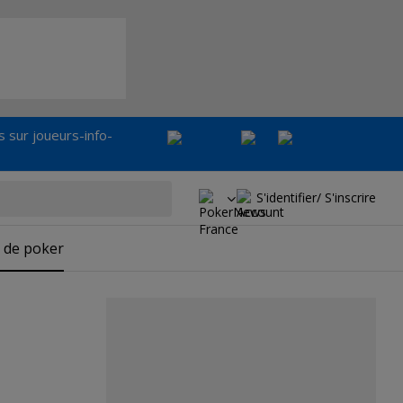
s sur joueurs-info-
S'identifier/ S'inscrire
s de poker