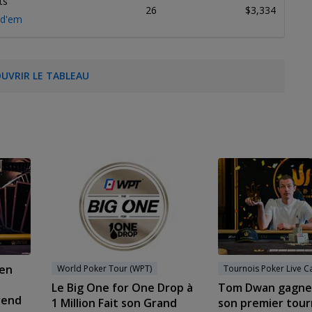
ts
26
$3,334
ld'em
UVRIR LE TABLEAU
 en
World Poker Tour (WPT)
Tournois Poker Live C
Le Big One for One Drop à
Tom Dwan gagne 
rend
1 Million Fait son Grand
son premier tour