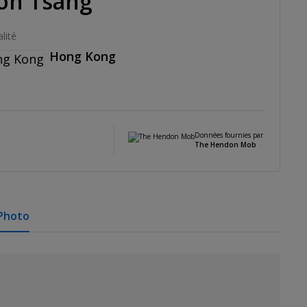
ton Tsang
lité
Hong Kong
Données fournies par
The Hendon Mob
Photo