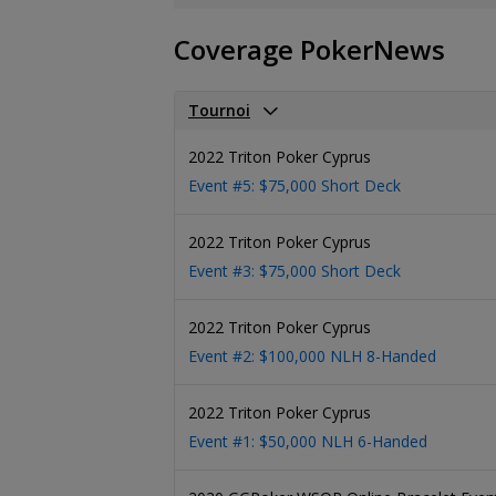
Coverage PokerNews
Tournoi
2022 Triton Poker Cyprus
Event #5: $75,000 Short Deck
2022 Triton Poker Cyprus
Event #3: $75,000 Short Deck
2022 Triton Poker Cyprus
Event #2: $100,000 NLH 8-Handed
2022 Triton Poker Cyprus
Event #1: $50,000 NLH 6-Handed