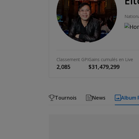
El
Nationa
Classement GPI
Gains cumulés en Live
2,085
$31,479,299
Tournois
News
Album 