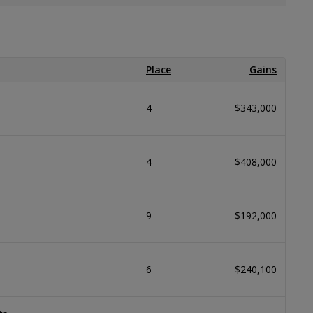
Place
Gains
4
$343,000
4
$408,000
9
$192,000
6
$240,100