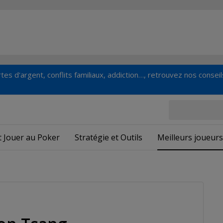
s d'argent, conflits familiaux, addiction…, retrouvez nos conseil
Jouer au Poker
Stratégie et Outils
Meilleurs joueur