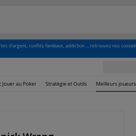
s d'argent, conflits familiaux, addiction…, retrouvez nos conseil
Jouer au Poker
Stratégie et Outils
Meilleurs joueur