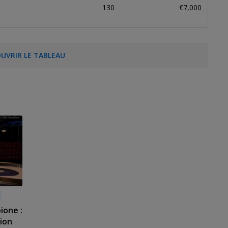
130
€7,000
UVRIR LE TABLEAU
ione :
ion