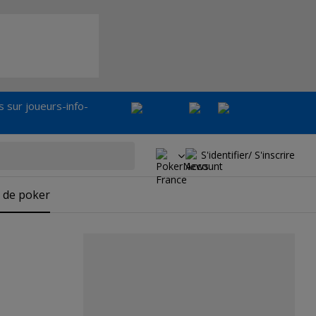
s sur joueurs-info-
S'identifier/ S'inscrire
s de poker