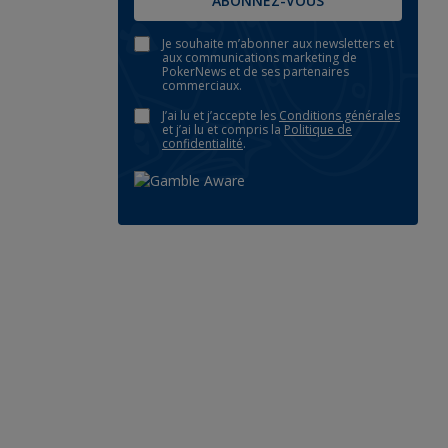
ABONNEZ-VOUS
Je souhaite m’abonner aux newsletters et
aux communications marketing de
PokerNews et de ses partenaires
commerciaux.
J’ai lu et j’accepte les
Conditions générales
et j’ai lu et compris la
Politique de
confidentialité
.