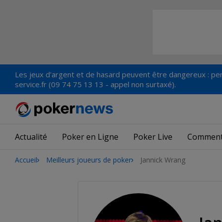
Les jeux d'argent et de hasard peuvent être dangereux : perte
service.fr (09 74 75 13 13 - appel non surtaxé).
Actualité
Poker en Ligne
Poker Live
Comment 
Accueil
Meilleurs joueurs de poker
Jannick Wrang