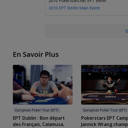
2010 PokerStars.net EPT Berlin
2010 EPT Berlin Main Event
O
En Savoir Plus
European Poker Tour (EPT)
European Poker Tour (EPT)
EPT Dublin : Bon départ
Pokerstars EPT Camp
des Français, Calamusa,
Jannick Wrang champ