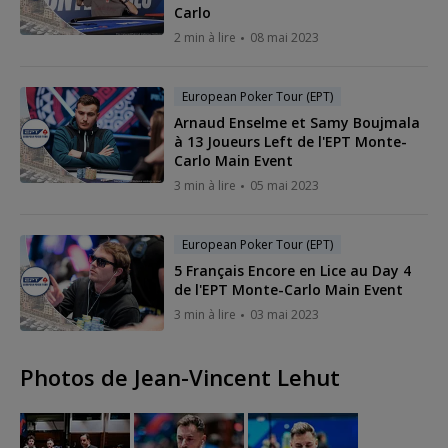
Carlo
2 min à lire
08 mai 2023
European Poker Tour (EPT)
Arnaud Enselme et Samy Boujmala
à 13 Joueurs Left de l'EPT Monte-
Carlo Main Event
3 min à lire
05 mai 2023
European Poker Tour (EPT)
5 Français Encore en Lice au Day 4
de l'EPT Monte-Carlo Main Event
3 min à lire
03 mai 2023
Photos de Jean-Vincent Lehut