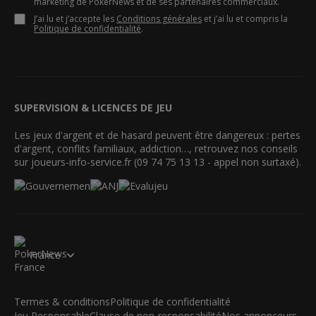
marketing de PokerNews et de ses partenaires commerciaux.
J’ai lu et j’accepte les
Conditions générales
et j’ai lu et compris la
Politique de confidentialité
.
SUPERVISION & LICENCES DE JEU
Les jeux d'argent et de hasard peuvent être dangereux : pertes
d'argent, conflits familiaux, addiction…, retrouvez nos conseils
sur joueurs-info-service.fr (09 74 75 13 13 - appel non surtaxé).
France
Termes & conditions
Politique de confidentialité
Jeu Responsable
Clause de non-responsabilité
Nos annonceurs