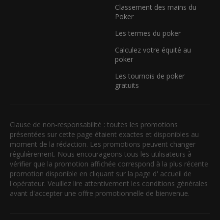
Classement des mains du
Poker
Les termes du poker
Calculez votre équité au
poker
Les tournois de poker
gratuits
Clause de non-responsabilité : toutes les promotions
présentées sur cette page étaient exactes et disponibles au
moment de la rédaction. Les promotions peuvent changer
régulièrement. Nous encourageons tous les utilisateurs à
vérifier que la promotion affichée correspond à la plus récente
promotion disponible en cliquant sur la page d' accueil de
l'opérateur. Veuillez lire attentivement les conditions générales
avant d'accepter une offre promotionnelle de bienvenue.