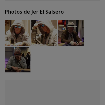
Photos de Jer El Salsero