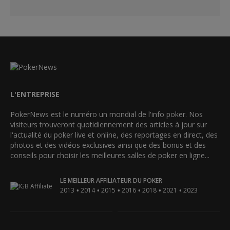
L'ENTREPRISE
PokerNews est le numéro un mondial de l'info poker. Nos
visiteurs trouveront quotidiennement des articles à jour sur
l'actualité du poker live et online, des reportages en direct, des
photos et des vidéos exclusives ainsi que des bonus et des
conseils pour choisir les meilleures salles de poker en ligne...
LE MEILLEUR AFFILIATEUR DU POKER
•
•
•
•
•
•
2013
2014
2015
2016
2018
2021
2023