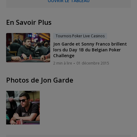
OUVRIR LE TABLEAU
En Savoir Plus
Tournois Poker Live Casinos
Jon Garde et Sonny Franco brillent
lors du Day 1B du Belgian Poker
Challenge
2 min à lire
01 décembre 2015
Photos de Jon Garde