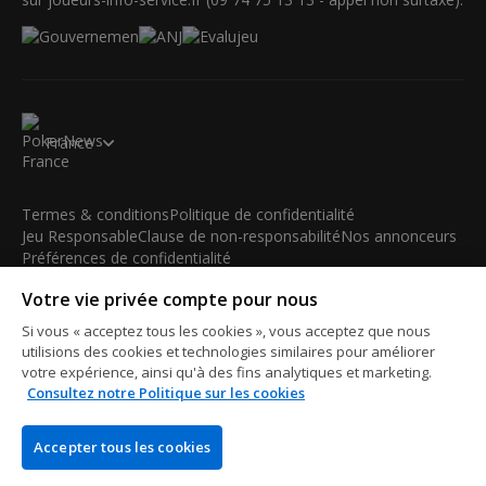
France
Termes & conditions
Politique de confidentialité
Jeu Responsable
Clause de non-responsabilité
Nos annonceurs
Préférences de confidentialité
Votre vie privée compte pour nous
© 2003-2026 iBus Media Limited. Tous droits réservés. Ce
matériel ne peut être reproduit, modifié ou distribué sans
Si vous « acceptez tous les cookies », vous acceptez que nous
l'accord écrit et la permission officielle du détenteur des droits.
utilisions des cookies et technologies similaires pour améliorer
iBus Media Limited, 33-37 Athol Street IM1 1LB -Douglas -Isle
votre expérience, ainsi qu'à des fins analytiques et marketing.
Consultez notre Politique sur les cookies
of Man
Accepter tous les cookies