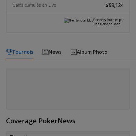
$99,124
Gains cumulés en Live
Données fournies par
The Hendon Mob
Tournois
News
Album Photo
Coverage PokerNews