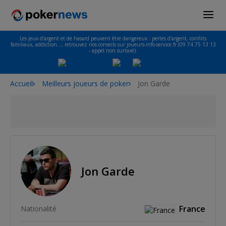
Les jeux d'argent et de hasard peuvent être dangereux : pertes d'argent, conflits
familiaux, addiction…, retrouvez nos conseils sur joueurs-info-service.fr (09 74 75 13 13
- appel non surtaxé).
Accueil
Meilleurs joueurs de poker
Jon Garde
Jon Garde
France
Nationalité