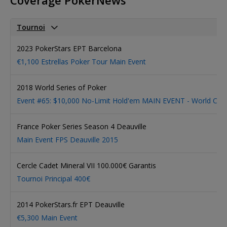
Tournoi
2023 PokerStars EPT Barcelona
€1,100 Estrellas Poker Tour Main Event
2018 World Series of Poker
Event #65: $10,000 No-Limit Hold'em MAIN EVENT - World Cha
France Poker Series Season 4 Deauville
Main Event FPS Deauville 2015
Cercle Cadet Mineral VII 100.000€ Garantis
Tournoi Principal 400€
2014 PokerStars.fr EPT Deauville
€5,300 Main Event