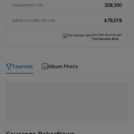
308,300
Classement GPI
$78,018
Gains cumulés en Live
Données fournies par
The Hendon Mob
Tournois
Album Photo
Coverage PokerNews