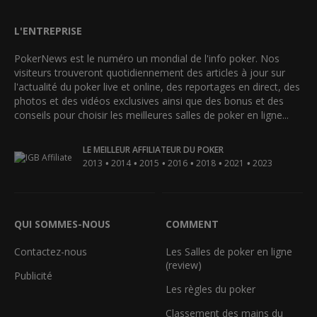
L'ENTREPRISE
PokerNews est le numéro un mondial de l'info poker. Nos
visiteurs trouveront quotidiennement des articles à jour sur
l'actualité du poker live et online, des reportages en direct, des
photos et des vidéos exclusives ainsi que des bonus et des
conseils pour choisir les meilleures salles de poker en ligne...
LE MEILLEUR AFFILIATEUR DU POKER
•
•
•
•
•
•
2013
2014
2015
2016
2018
2021
2023
QUI SOMMES-NOUS
COMMENT
Contactez-nous
Les Salles de poker en ligne
(review)
Publicité
Les règles du poker
Classement des mains du