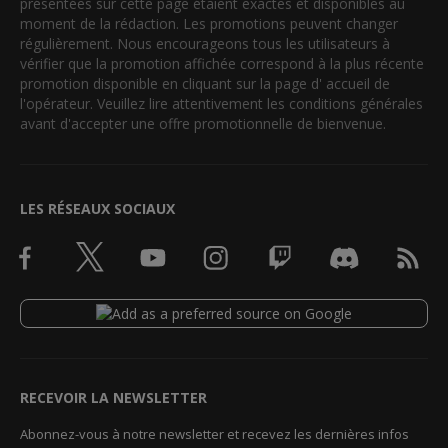
présentées sur cette page étaient exactes et disponibles au
moment de la rédaction. Les promotions peuvent changer
régulièrement. Nous encourageons tous les utilisateurs à
vérifier que la promotion affichée correspond à la plus récente
promotion disponible en cliquant sur la page d' accueil de
l'opérateur. Veuillez lire attentivement les conditions générales
avant d'accepter une offre promotionnelle de bienvenue.
LES RÉSEAUX SOCIAUX
RECEVOIR LA NEWSLETTER
Abonnez-vous à notre newsletter et recevez les dernières infos