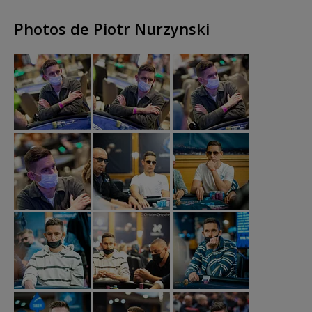
Photos de Piotr Nurzynski