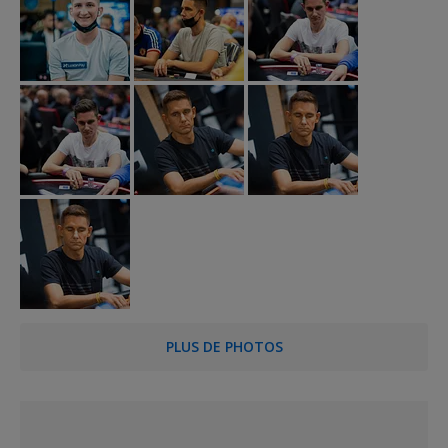
PLUS DE PHOTOS