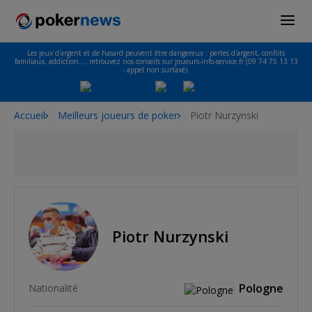
Les jeux d'argent et de hasard peuvent être dangereux : pertes d'argent, conflits
familiaux, addiction…, retrouvez nos conseils sur joueurs-info-service.fr (09 74 75 13 13
- appel non surtaxé).
Accueil
Meilleurs joueurs de poker
Piotr Nurzynski
Piotr Nurzynski
Pologne
Nationalité