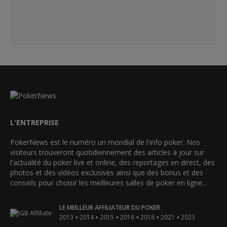
L'ENTREPRISE
PokerNews est le numéro un mondial de l'info poker. Nos
visiteurs trouveront quotidiennement des articles à jour sur
l'actualité du poker live et online, des reportages en direct, des
photos et des vidéos exclusives ainsi que des bonus et des
conseils pour choisir les meilleures salles de poker en ligne...
LE MEILLEUR AFFILIATEUR DU POKER
•
•
•
•
•
•
2013
2014
2015
2016
2018
2021
2023