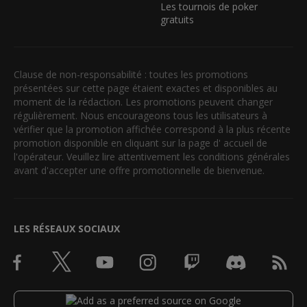
Les tournois de poker
gratuits
Clause de non-responsabilité : toutes les promotions
présentées sur cette page étaient exactes et disponibles au
moment de la rédaction. Les promotions peuvent changer
régulièrement. Nous encourageons tous les utilisateurs à
vérifier que la promotion affichée correspond à la plus récente
promotion disponible en cliquant sur la page d' accueil de
l'opérateur. Veuillez lire attentivement les conditions générales
avant d'accepter une offre promotionnelle de bienvenue.
LES RÉSEAUX SOCIAUX