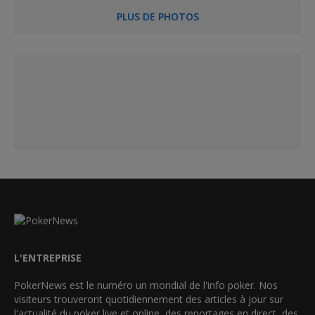
PLUS DE PHOTOS
L'ENTREPRISE
PokerNews est le numéro un mondial de l'info poker. Nos
visiteurs trouveront quotidiennement des articles à jour sur
l'actualité du poker live et online, des reportages en direct, des