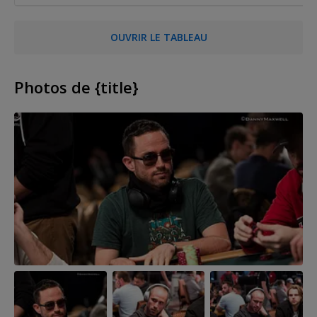
OUVRIR LE TABLEAU
Photos de {title}