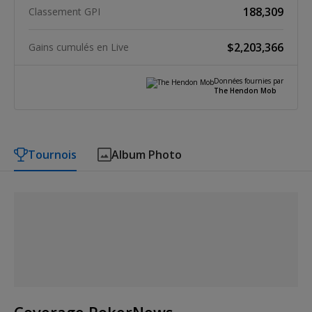
188,309
Classement GPI
$2,203,366
Gains cumulés en Live
Données fournies par
The Hendon Mob
Tournois
Album Photo
Coverage PokerNews