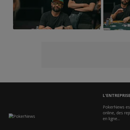
L'ENTREPRIS
PokerNews est 
online, des re
en ligne...