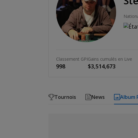
St
Nationa
Classement GPI
Gains cumulés en Live
998
$3,514,673
Tournois
News
Album 