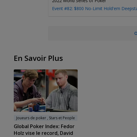
2022 World Series of Poker
Event #82: $800 No-Limit Hold'em Deepst
O
En Savoir Plus
Joueurs de poker , Stars et People
Global Poker Index: Fedor
Holz vise le record, David