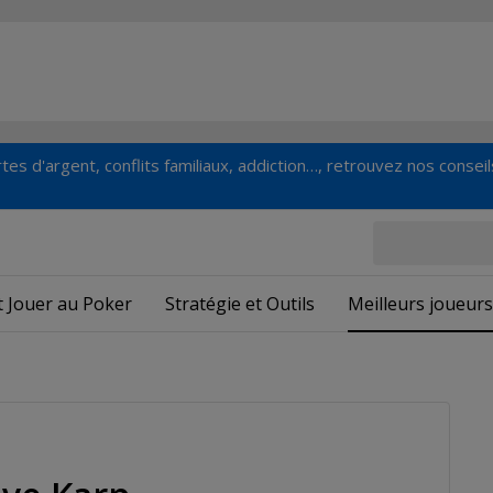
s d'argent, conflits familiaux, addiction…, retrouvez nos conseil
Jouer au Poker
Stratégie et Outils
Meilleurs joueur