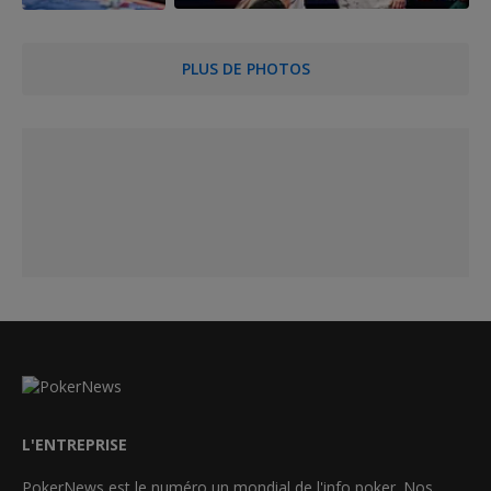
PLUS DE PHOTOS
L'ENTREPRISE
PokerNews est le numéro un mondial de l'info poker. Nos