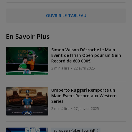
OUVRIR LE TABLEAU
En Savoir Plus
Simon Wilson Décroche le Main
Event de l'Irish Open pour un Gain
Record de 600 000€
3 min à lire
22 avril 2025
Umberto Ruggeri Remporte un
Main Event Record aux Western
Series
2 min à lire
27 janvier 2025
European Poker Tour (EPT)