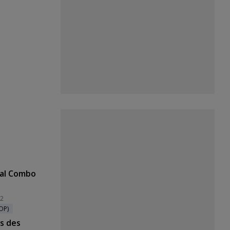
al Combo
22
OP)
ns des