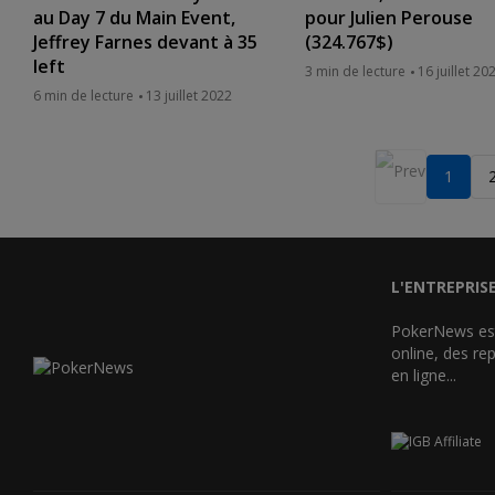
au Day 7 du Main Event,
pour Julien Perouse
Jeffrey Farnes devant à 35
(324.767$)
left
3
min de lecture
16 juillet 20
6
min de lecture
13 juillet 2022
1
L'ENTREPRIS
PokerNews est 
online, des re
en ligne...