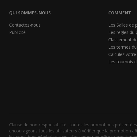
QUI SOMMES-NOUS
COMMENT
Contactez-nous
Les Salles de 
Publicité
Les règles du 
Classement de
Les termes du
Calculez votre
Les tournois d
Clause de non-responsabilité : toutes les promotions présentée
encourageons tous les utilisateurs à vérifier que la promotion aff
les conditions générales avant d'accepter une offre promotionne