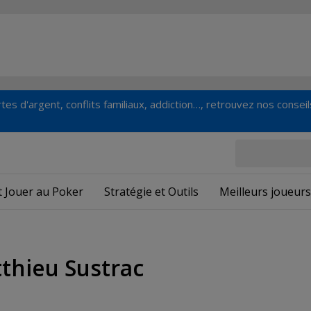
s d'argent, conflits familiaux, addiction…, retrouvez nos conseil
Jouer au Poker
Stratégie et Outils
Meilleurs joueur
thieu Sustrac