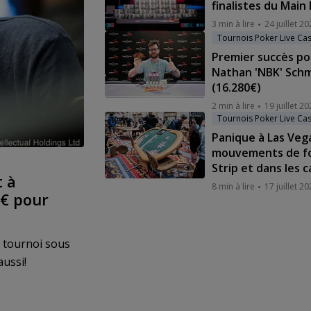
finalistes du Main
3 min à lire
24 juillet 2
Tournois Poker Live Ca
Premier succès po
Nathan 'NBK' Schm
(16.280€)
2 min à lire
19 juillet 2
Tournois Poker Live Ca
Panique à Las Veg
mouvements de fo
Strip et dans les c
t à
8 min à lire
17 juillet 2
0€ pour
u tournoi sous
aussi!