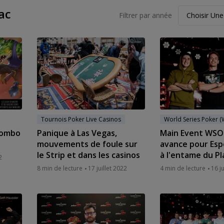
ac
Filtrer par année
Choisir Un
Tournois Poker Live Casinos
World Series Poker 
Combo
Panique à Las Vegas,
Main Event WSO
mouvements de foule sur
avance pour Esp
le Strip et dans les casinos
à l'entame du Pl
2
8
min de lecture
17 juillet 2022
4
min de lecture
16 ju