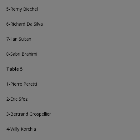
5-Remy Biechel
6-Richard Da Silva
7-Ilan Sultan
8-Sabri Brahimi
Table 5
1-Pierre Peretti
2-Eric Sfez
3-Bertrand Grospellier
4-Willy Korchia