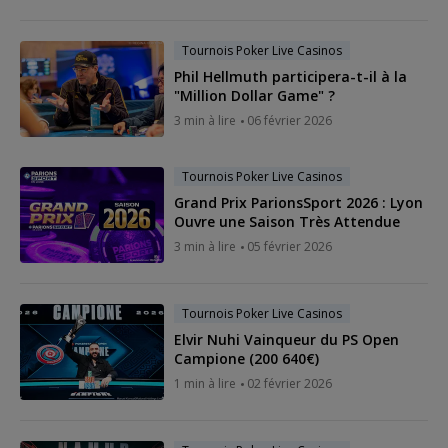
Tournois Poker Live Casinos
Phil Hellmuth participera-t-il à la
"Million Dollar Game" ?
3 min à lire
06 février 2026
Tournois Poker Live Casinos
Grand Prix ParionsSport 2026 : Lyon
Ouvre une Saison Très Attendue
3 min à lire
05 février 2026
Tournois Poker Live Casinos
Elvir Nuhi Vainqueur du PS Open
Campione (200 640€)
1 min à lire
02 février 2026