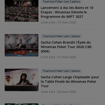
Tournois Poker Live Casinos
Lancement à Aix-les-Bains et 10
Étapes : Winamax Dévoile le
Programme du WiPT 2027
2 min à lire
31 mars 2026
Tournois Poker Live Casinos
Sacha Cohen Brandit l'Épée du
Winamax Poker Tour 2026 (180
000€)
5 min à lire
31 mars 2026
Tournois Poker Live Casinos
Sacha Cohen Large Chipleader pour
la Table Finale du Winamax Poker
Tour
4 min à lire
30 mars 2026