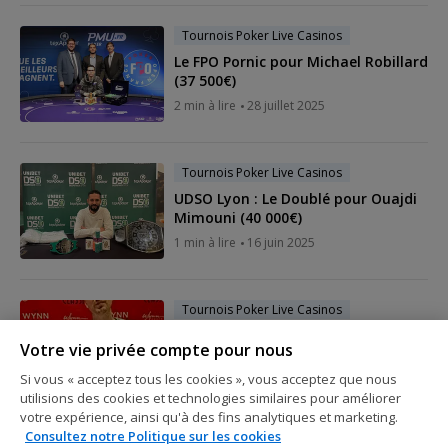
Tournois Poker Live Casinos
Le FPO Pornic pour Michael Robillard
(37 500€)
2 min à lire
28 juillet 2025
Tournois Poker Live Casinos
UDSO Lyon : Le Doublé pour Ouajdi
Mimouni (40 000€)
1 min à lire
16 juin 2025
Tournois Poker Live Casinos
Victoires de Juen et Locquet, Des
Votre vie privée compte pour nous
Tables Finales : Les Français Brillent
au Wynn
Si vous « acceptez tous les cookies », vous acceptez que nous
utilisions des cookies et technologies similaires pour améliorer
3 min à lire
15 juin 2025
votre expérience, ainsi qu'à des fins analytiques et marketing.
Consultez notre Politique sur les cookies