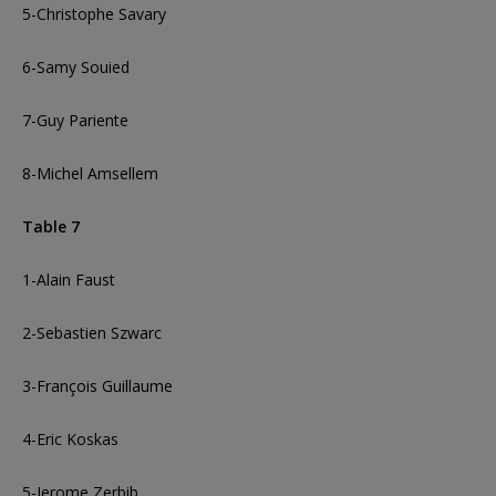
5-Christophe Savary
6-Samy Souied
7-Guy Pariente
8-Michel Amsellem
Table 7
1-Alain Faust
2-Sebastien Szwarc
3-François Guillaume
4-Eric Koskas
5-Jerome Zerbib