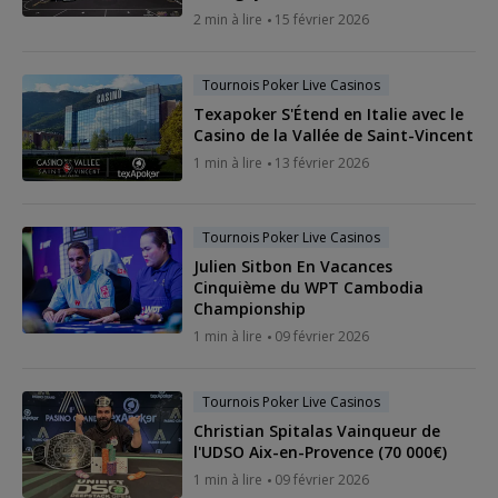
2 min à lire
15 février 2026
Tournois Poker Live Casinos
Texapoker S'Étend en Italie avec le
Casino de la Vallée de Saint-Vincent
1 min à lire
13 février 2026
Tournois Poker Live Casinos
Julien Sitbon En Vacances
Cinquième du WPT Cambodia
Championship
1 min à lire
09 février 2026
Tournois Poker Live Casinos
Christian Spitalas Vainqueur de
l'UDSO Aix-en-Provence (70 000€)
1 min à lire
09 février 2026