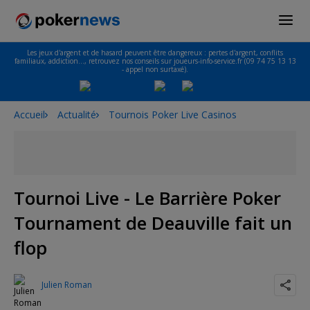
Les jeux d'argent et de hasard peuvent être dangereux : pertes d'argent, conflits
familiaux, addiction…, retrouvez nos conseils sur joueurs-info-service.fr (09 74 75 13 13
- appel non surtaxé).
Accueil
Actualité
Tournois Poker Live Casinos
Tournoi Live - Le Barrière Poker
Tournament de Deauville fait un
flop
Julien Roman