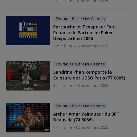
2 min à lire
01 décembre 2025
Tournois Poker Live Casinos
Partouche et Texapoker Font
Renaître le Partouche Poker
Deepstack en 2026
1 min à lire
28 novembre 2025
Tournois Poker Live Casinos
Sandrine Phan Remporte la
Ceinture de l'UDSO Paris (77 000€)
2 min à lire
24 novembre 2025
Tournois Poker Live Casinos
Arthur Amar Vainqueur du BPT
Deauville (74 606€)
1 min à lire
12 novembre 2025