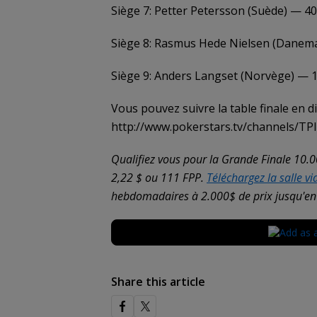
Siège 7: Petter Petersson (Suède) — 4
Siège 8: Rasmus Hede Nielsen (Danema
Siège 9: Anders Langset (Norvège) — 1
Vous pouvez suivre la table finale en di
http://www.pokerstars.tv/channels/TPI/
Qualifiez vous pour la Grande Finale 10.0
2,22 $ ou 111 FPP.
Téléchargez la salle v
hebdomadaires à 2.000$ de prix jusqu'en
Share this article