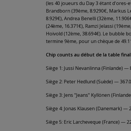
(les 40 joueurs du Day 3 étant d'ores-e
Brandborn (39ème, 8.9290€, Markus L
8.929€), Andrea Benelli (32ème, 11.906
(24ème, 16.371€), Ramzi Jelassi (19èm
Hoivold (12ème, 38.694€). Le bubble boy
termine 9ème, pour un chèque de 49.1
Chip counts au début de la table fin
Siège 1: Jussi Nevanlinna (Finlande) —
Siège 2: Peter Hedlund (Suède) — 367.
Siège 3: Jens "Jeans" Kyllönen (Finland
Siège 4: Jonas Klausen (Danemark) — 
Siège 5: Eric Larcheveque (France) — 2