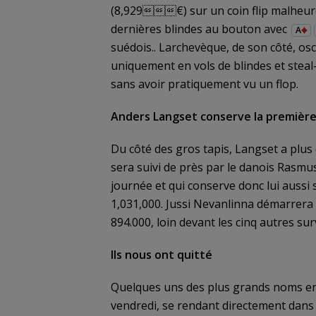
(8,929€) sur un coin flip malheureu
dernières blindes au bouton avec
A
suédois.. Larchevèque, de son côté, osc
uniquement en vols de blindes et steal-rer
sans avoir pratiquement vu un flop.
Anders Langset conserve la première
Du côté des gros tapis, Langset a plus q
sera suivi de près par le danois Rasmus
journée et qui conserve donc lui aussi 
1,031,000. Jussi Nevanlinna démarrera t
894.000, loin devant les cinq autres sur
Ils nous ont quitté
Quelques uns des plus grands noms enc
vendredi, se rendant directement dans