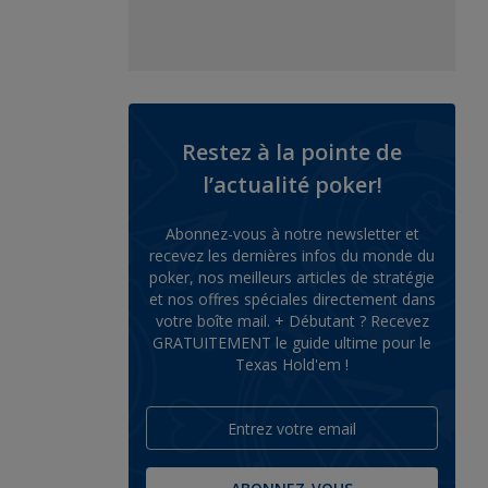
Restez à la pointe de
l’actualité poker!
Abonnez-vous à notre newsletter et
recevez les dernières infos du monde du
poker, nos meilleurs articles de stratégie
et nos offres spéciales directement dans
votre boîte mail. + Débutant ? Recevez
GRATUITEMENT le guide ultime pour le
Texas Hold'em !