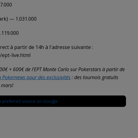
07.000
rk) — 1.031.000
.119.000
rect à partir de 14h à l'adresse suivante :
ept-live.html
00€ + 600€ de l'EPT Monte Carlo sur Pokerstars à partir de
ia Pokernews pour des exclusivités
: des tournois gratuits
 mars!