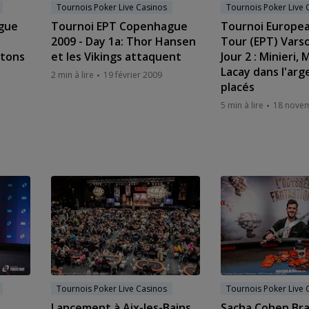
Tournois Poker Live Casinos
Tournois Poker Live 
gue
Tournoi EPT Copenhague
Tournoi Europe
2009 - Day 1a: Thor Hansen
Tour (EPT) Varso
etons
et les Vikings attaquent
Jour 2 : Minieri,
Lacay dans l'arg
2 min à lire
19 février 2009
placés
5 min à lire
18 nove
Tournois Poker Live Casinos
Tournois Poker Live 
Lancement à Aix-les-Bains
Sacha Cohen Bra