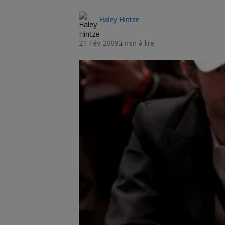
Haley Hintze
21 Fév 2009
2 min à lire