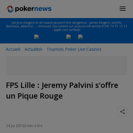
Les jeux d'argent et de hasard peuvent être dangereux : pertes d'argent, conflits
familiaux, addiction…, retrouvez nos conseils sur joueurs-info-service.fr (09 74 75 13 13
- appel non surtaxé).
Accueil
Actualité
Tournois Poker Live Casinos
FPS Lille : Jeremy Palvini s'offre
un Pique Rouge
24 Jui 2015
2 min à lire