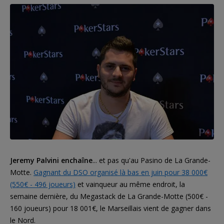
Jeremy Palvini enchaîne
... et pas qu'au Pasino de La Grande-
Motte.
Gagnant du DSO organisé là bas en juin pour 38 000€
(550€ - 496 joueurs)
et vainqueur au même endroit, la
semaine dernière, du Megastack de La Grande-Motte (500€ -
160 joueurs) pour 18 001€, le Marseillais vient de gagner dans
le Nord.