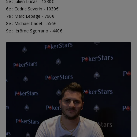
5e : Julien Lucas - 1330€
6e : Cedric Severin - 1030€
7e : Marc Lepage - 760€
8e : Michael Cadet - 556€
9e : Jérôme Sgorrano - 440€