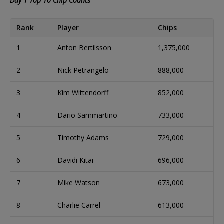
Day 1 Top 10 Chip Counts
Rank
Player
Chips
1
Anton Bertilsson
1,375,000
2
Nick Petrangelo
888,000
3
Kim Wittendorff
852,000
4
Dario Sammartino
733,000
5
Timothy Adams
729,000
6
Davidi Kitai
696,000
7
Mike Watson
673,000
8
Charlie Carrel
613,000