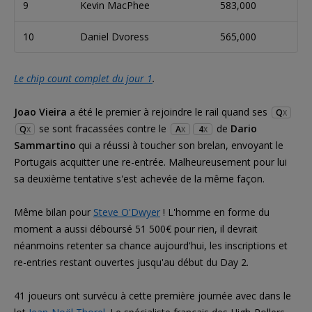
9
Kevin MacPhee
583,000
10
Daniel Dvoress
565,000
Le chip count complet du jour 1
.
Joao Vieira
a été le premier à rejoindre le rail quand ses
Q
X
se sont fracassées contre le
de
Dario
Q
A
4
X
X
X
Sammartino
qui a réussi à toucher son brelan, envoyant le
Portugais acquitter une re-entrée. Malheureusement pour lui
sa deuxième tentative s'est achevée de la même façon.
Même bilan pour
Steve O'Dwyer
! L'homme en forme du
moment a aussi déboursé 51 500€ pour rien, il devrait
néanmoins retenter sa chance aujourd'hui, les inscriptions et
re-entries restant ouvertes jusqu'au début du Day 2.
41 joueurs ont survécu à cette première journée avec dans le