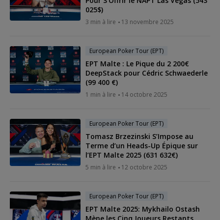
Pour S'Offrir le NAPT Las Vegas (543
025$)
3 min à lire
13 novembre 2025
European Poker Tour (EPT)
EPT Malte : Le Pique du 2 200€
DeepStack pour Cédric Schwaederle
(99 400 €)
1 min à lire
14 octobre 2025
European Poker Tour (EPT)
Tomasz Brzezinski S’Impose au
Terme d’un Heads-Up Épique sur
l’EPT Malte 2025 (631 632€)
5 min à lire
12 octobre 2025
European Poker Tour (EPT)
EPT Malte 2025: Mykhailo Ostash
Mène les Cinq Joueurs Restants