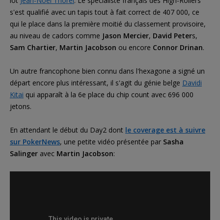
lot
Jean-Noël Thorel
. Le spécialiste français des High-Rollers
s'est qualifié avec un tapis tout à fait correct de 407 000, ce
qui le place dans la première moitié du classement provisoire,
au niveau de cadors comme
Jason Mercier
,
David Peter
s,
Sam Chartier
,
Martin Jacobson
ou encore
Connor Drinan
.
Un autre francophone bien connu dans l'hexagone a signé un
départ encore plus intéressant, il s'agit du génie belge
Davidi
Kitai
qui apparaît à la 6e place du chip count avec 696 000
jetons.
En attendant le début du Day2 dont
le coverage est à suivre
sur PokerNews
, une petite vidéo présentée par
Sasha
Salinger
avec
Martin Jacobson
: