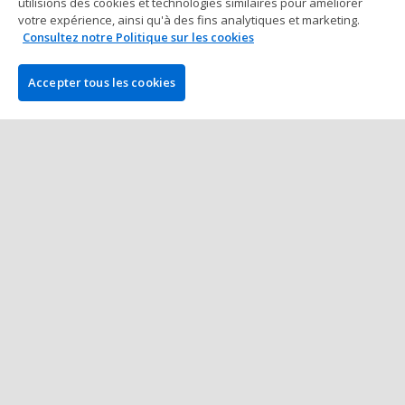
utilisions des cookies et technologies similaires pour améliorer
du Day 3 de l'EPT Monte-Carlo
votre expérience, ainsi qu'à des fins analytiques et marketing.
3 min à lire
08 mai 2025
Consultez notre Politique sur les cookies
Accepter tous les cookies
European Poker Tour (EPT)
Andreas Goeller Mène les 149
Restants vers le Day 3 de l'EPT
Monte-Carlo
3 min à lire
07 mai 2025
Plus de Posts
L'ENTREPRISE