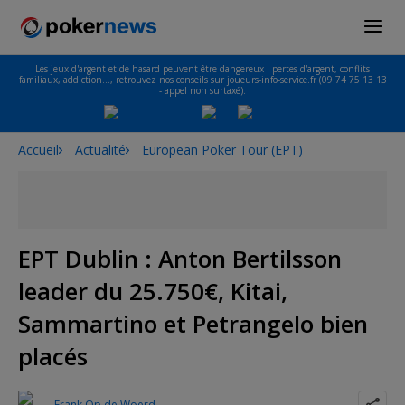
Les jeux d'argent et de hasard peuvent être dangereux : pertes d'argent, conflits
familiaux, addiction…, retrouvez nos conseils sur joueurs-info-service.fr (09 74 75 13 13
- appel non surtaxé).
Accueil
Actualité
European Poker Tour (EPT)
EPT Dublin : Anton Bertilsson
leader du 25.750€, Kitai,
Sammartino et Petrangelo bien
placés
Frank Op de Woerd