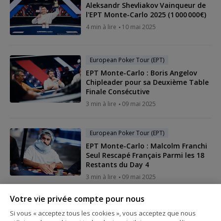
Aleksandr Shevliakov Vainqueur de
l'EPT Monte-Carlo 2025 (1 000 000€)
4 min à lire
10 mai 2025
European Poker Tour (EPT)
EPT Monte-Carlo : Boris Angelov
Chipleader pour sa Deuxième Table
Finale Consécutive
3 min à lire
09 mai 2025
European Poker Tour (EPT)
EPT Monte-Carlo : Malcolm Franchi
Seul Rescapé Français Parmi les 18
Restants du Day 4
3 min à lire
09 mai 2025
Votre vie privée compte pour nous
European Poker Tour (EPT)
Si vous « acceptez tous les cookies », vous acceptez que nous
9 Français Parmi les 52 Survivants