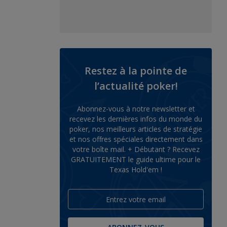
Restez à la pointe de
l’actualité poker!
Abonnez-vous à notre newsletter et
recevez les dernières infos du monde du
poker, nos meilleurs articles de stratégie
et nos offres spéciales directement dans
votre boîte mail. + Débutant ? Recevez
GRATUITEMENT le guide ultime pour le
Texas Hold'em !