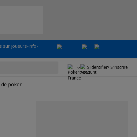
s sur joueurs-info-
S'identifier/ S'inscrire
s de poker