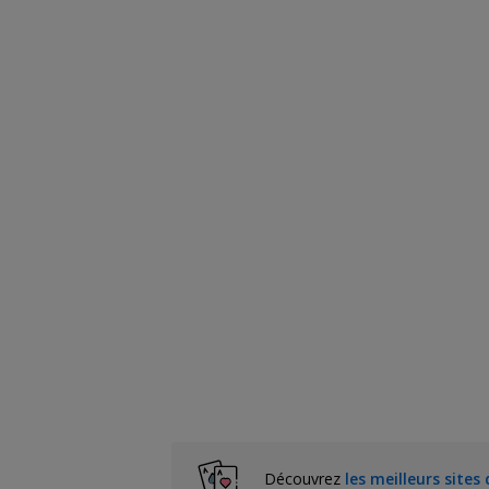
Découvrez
les meilleurs sites