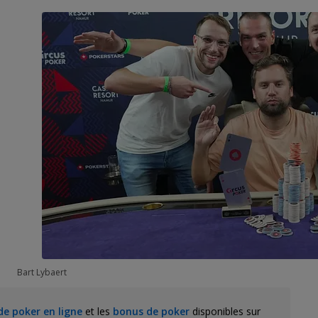
Bart Lybaert
 de poker en ligne
et les
bonus de poker
disponibles sur