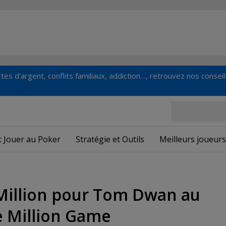
s d'argent, conflits familiaux, addiction…, retrouvez nos conseil
Jouer au Poker
Stratégie et Outils
Meilleurs joueur
 Million pour Tom Dwan au
e Million Game