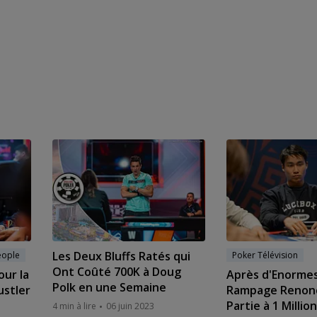
Les Deux Bluffs Ratés qui
eople
Poker Télévision
Ont Coûté 700K à Doug
ur la
Après d'Enormes
Polk en une Semaine
ustler
Rampage Renonc
Partie à 1 Millio
4 min à lire
06 juin 2023