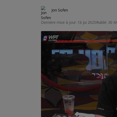
Jon Sofen
Dernière mise à jour: 16 Jui 2025
Publié: 30 M