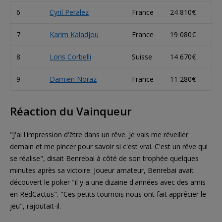
6
Cyril Peralez
France
24 810€
7
Karim Kaladjou
France
19 080€
8
Loris Corbelli
Suisse
14 670€
9
Damien Noraz
France
11 280€
Réaction du Vainqueur
"J'ai l'impression d'être dans un rêve. Je vais me réveiller
demain et me pincer pour savoir si c'est vrai. C'est un rêve qui
se réalise", disait Benrebai à côté de son trophée quelques
minutes après sa victoire. Joueur amateur, Benrebai avait
découvert le poker "il y a une dizaine d'années avec des amis
en RedCactus". "Ces petits tournois nous ont fait apprécier le
jeu", rajoutait-il.