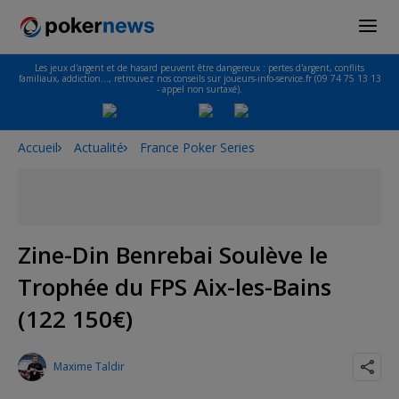
Les jeux d'argent et de hasard peuvent être dangereux : pertes d'argent, conflits
familiaux, addiction…, retrouvez nos conseils sur joueurs-info-service.fr (09 74 75 13 13
- appel non surtaxé).
Accueil
Actualité
France Poker Series
Zine-Din Benrebai Soulève le
Trophée du FPS Aix-les-Bains
(122 150€)
Maxime Taldir