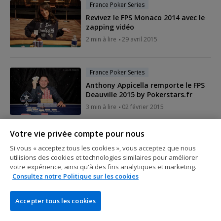
France Poker Series
Revivez le FPS Monaco 2014 avec le
zapping vidéo
2 min à lire
29 avril 2015
France Poker Series
Anthony Appicella remporte le FPS
Deauville 2015 by Pokerstars.fr
3 min à lire
02 février 2015
Votre vie privée compte pour nous
France Poker Series
Si vous « acceptez tous les cookies », vous acceptez que nous
FPS Deauville : Un Ladies qui buzz
utilisions des cookies et technologies similaires pour améliorer
5 min à lire
01 février 2015
votre expérience, ainsi qu'à des fins analytiques et marketing.
Consultez notre Politique sur les cookies
Accepter tous les cookies
France Poker Series
FPS Deauville : Les favoris KO, Sacha