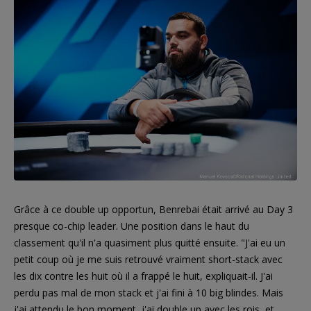
Grâce à ce double up opportun, Benrebai était arrivé au Day 3
presque co-chip leader. Une position dans le haut du
classement qu'il n'a quasiment plus quitté ensuite. "J'ai eu un
petit coup où je me suis retrouvé vraiment short-stack avec
les dix contre les huit où il a frappé le huit, expliquait-il. J'ai
perdu pas mal de mon stack et j'ai fini à 10 big blindes. Mais
j'ai attendu le bon moment, j'ai double up avec les rois, et