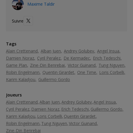
Maxime Taldir
Suivre
Tags
Alain Crettenand
Alban Juen
Andrey Golubev
Angel Insua
Damien Noraz
Cyril Peralez
De Kermadec
Erich Tedeschi
Game Plan
Zine-Din Benrebai
Victor Guinand
Tung Nguyen
Robin Engelmann
Quentin Girardet
One Time
Loris Corbelli
Karim Kaladjou
Guillermo Gordo
Joueurs
Alain Crettenand
Alban Juen
Andrey Golubev
Angel Insua
Cyril Peralez
Damien Noraz
Erich Tedeschi
Guillermo Gordo
Karim Kaladjou
Loris Corbelli
Quentin Girardet
Robin Engelmann
Tung Nguyen
Victor Guinand
Zine-Din Benrebai