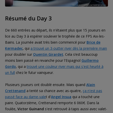
Résumé du Day 3
De 660 entrées au départ, ils n'étaient plus que 15 joueurs en
lice au Day 3 à espérer soulever le trophée de ce FPS Aix-les-
Bains. La journée avait très bien commencé pour
Brice de
Kermadec
, qui
a trouvé un 3-outter river dès la première main
pour doubler sur
Quentin Girardet
. Cela s’est beaucoup
moins bien passé en revanche pour l'Espagnol
Guillermo
Gordo
, qui a
trouvé une couleur river mais qui s'est heurté à
un full
chez le futur vainqueur.
Plusieurs joueurs ont doublé ensuite. Mais quand
Alain
Crettenand
a tenté sa chance avec as-quatre,
ça n'est pas
passé face au dame-vale
t d'
Angel Insua
qui a touché une
paire. Quatorzième, Crettenand remporte 6 060€. Dans la
foulée,
Victor Guinand
s'est retrouvé à tapis aussi avec valet-