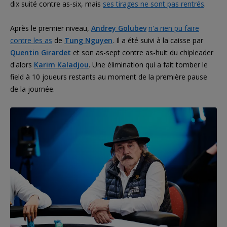
dix suité contre as-six, mais
ses tirages ne sont pas rentrés
.
Après le premier niveau,
Andrey Golubev
n'a rien pu faire
contre les as
de
Tung Nguyen
. Il a été suivi à la caisse par
Quentin Girardet
et son as-sept contre as-huit du chipleader
d'alors
Karim Kaladjou
. Une élimination qui a fait tomber le
field à 10 joueurs restants au moment de la première pause
de la journée.