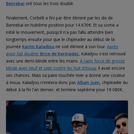
Benrebai
ont tous les trois doublé.
Finalement, Corbelli a fini par être éliminé par les dix de
Benrebai en huitième position pour 14 670€. Et sa sortie a
initié le mouvement, puisqu'il n'a pas fallu attendre bien
longtemps ensuite pour que le chipleader au début de la
journée
Karim Kaladjou
ne soit éliminé à son tour.
Après
avoir fait doubler
Brice de Kermadec
, Kaladjou s'est retrouvé
avec une demi-blinde entre les mains.
À tapis forcé de grosse
blinde avec neuf et sept contre les huit d'Insua
, il avait encore
ses chances. Mais sa paire touchée river a donné une couleur
à Insua. Kaladjou n'imitera donc pas
Alban Juen
, chipleader du
début à la fin l'an dernier, et termine septième pour 19 080€.