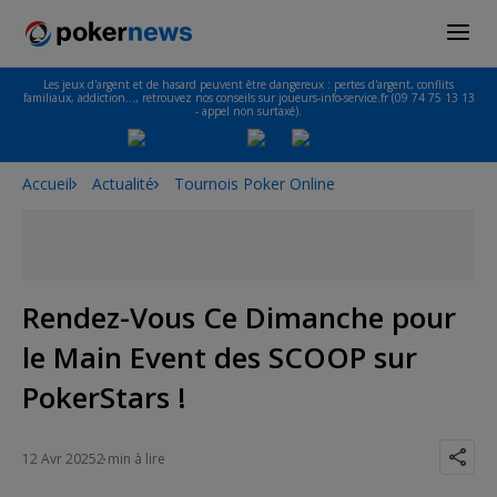
Les jeux d'argent et de hasard peuvent être dangereux : pertes d'argent, conflits
familiaux, addiction…, retrouvez nos conseils sur joueurs-info-service.fr (09 74 75 13 13
- appel non surtaxé).
Accueil
Actualité
Tournois Poker Online
Rendez-Vous Ce Dimanche pour
le Main Event des SCOOP sur
PokerStars !
12 Avr 2025
2 min à lire