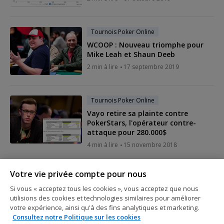
Tournois Poker Online
WCOOP : Nouveau triomphe pour
Mike Leah et Shaun Deeb
2 min à lire
17 septembre 2019
Tournois Poker Online
Vayo retire sa plainte contre
PokerStars, l'opérateur contre-
attaque pour 280.000$
4 min à lire
15 novembre 2018
Votre vie privée compte pour nous
Tournois Poker Online
Las Vegas : Antoine Saout s'impose
Si vous « acceptez tous les cookies », vous acceptez que nous
au Venetian
utilisions des cookies et technologies similaires pour améliorer
votre expérience, ainsi qu'à des fins analytiques et marketing.
2 min à lire
03 juin 2018
Consultez notre Politique sur les cookies