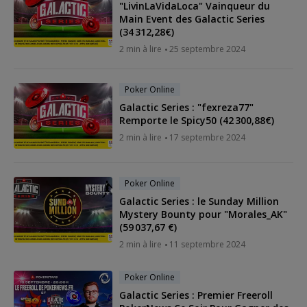
"LivinLaVidaLoca" Vainqueur du
Main Event des Galactic Series
(34 312,28€)
2 min à lire
25 septembre 2024
Poker Online
Galactic Series : "fexreza77"
Remporte le Spicy50 (42 300,88€)
2 min à lire
17 septembre 2024
Poker Online
Galactic Series : le Sunday Million
Mystery Bounty pour "Morales_AK"
(59 037,67 €)
2 min à lire
11 septembre 2024
Poker Online
Galactic Series : Premier Freeroll