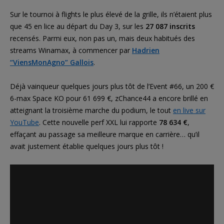
Sur le tournoi à flights le plus élevé de la grille, ils n’étaient plus
que 45 en lice au départ du Day 3, sur les
27 087 inscrits
recensés. Parmi eux, non pas un, mais deux habitués des
streams Winamax, à commencer par
Hadrien
“ViensMonAgno” Gallois
.
Déjà vainqueur quelques jours plus tôt de l’Event #66, un 200 €
6-max Space KO pour 61 699 €, zChance44 a encore brillé en
atteignant la troisième marche du podium, le tout
en live sur
YouTube
. Cette nouvelle perf XXL lui rapporte
78 634 €
,
effaçant au passage sa meilleure marque en carrière… qu’il
avait justement établie quelques jours plus tôt !