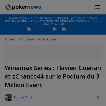
Les jeux d'argent et de hasard peuvent être dangereux : pertes d'argent, conflits
familiaux, addiction…, retrouvez nos conseils sur joueurs-info-service.fr (09 74 75 13 13
- appel non surtaxé).
Accueil
Actualité
Poker Online
Winamax Series : Flavien Guenan
et zChance44 sur le Podium du 3
Million Event
Maxime Taldir