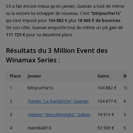
S'il a fait encore mieux qu'en janvier, Guenan a tout de même
vu la victoire lui échapper de nouveau. C’est
“b0njourPar1s”
qui s’est imposé pour
104 882 €
plus
18 665 € de bounties
.
De son côté, Guenan empoche tout de même un joli gain de
111 723 €
pour sa deuxième place.
Résultats du 3 Million Event des
Winamax Series :
Place
Joueur
Gains
Bou
1
b0njourPar1s
104 882 €
18 6
2
Flavien "La Bamb0che" Guenan
104 877 €
6 84
3
Hadrien "ViensMonAgno" Gallois
74 913 €
3 72
4
Hannibal010
53 509 €
5 01