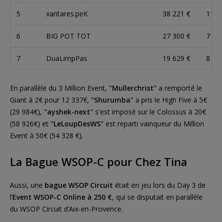
5
xantares.peK
38 221 €
11 6
6
BIG POT TOT
27 300 €
7 15
7
DuaLimpPas
19 629 €
8 93
En parallèle du 3 Million Event,
"Mullerchrist"
a remporté le
Giant à 2€ pour 12 337€,
"Shurumba"
a pris le High Five à 5€
(29 984€),
"ayshek-next"
s'est imposé sur le Colossus à 20€
(58 926€) et
"LeLoupDesWS"
est reparti vainqueur du Million
Event à 50€ (54 328 €).
La Bague WSOP-C pour Chez Tina
Aussi, une
bague WSOP Circuit
était en jeu lors du Day 3 de
l’
Event WSOP-C Online à 250 €
, qui se disputait en parallèle
du WSOP Circuit d’Aix-en-Provence.