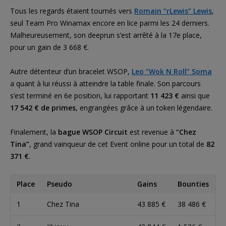
Tous les regards étaient tournés vers
Romain “rLewis” Lewis
,
seul Team Pro Winamax encore en lice parmi les 24 derniers.
Malheureusement, son deeprun s’est arrêté à la 17e place,
pour un gain de 3 668 €.
Autre détenteur d’un bracelet WSOP,
Leo “Wok N Roll” Soma
a quant à lui réussi à atteindre la table finale. Son parcours
s’est terminé en 6e position, lui rapportant
11 423 €
ainsi que
17 542 € de primes
, engrangées grâce à un token légendaire.
Finalement, la
bague WSOP Circuit
est revenue à
“Chez
Tina”
, grand vainqueur de cet Event online pour un total de
82
371 €
.
Place
Pseudo
Gains
Bounties
1
Chez Tina
43 885 €
38 486 €