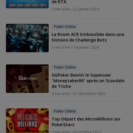
de RTA
3 min à lire
22 janvier 2024
Poker Online
La Room ACR Embourbée dans une
Histoire de Challenge Bots
7 min à lire
14 janvier 2024
Poker Online
GGPoker Bannit le Superuser
"Moneytaker69" après un Scandale
de Triche
4 min à lire
31 décembre 2023
Poker Online
Top Départ des MicroMillions sur
PokerStars
2 min à lire
15 octobre 2023