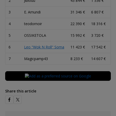
2
Jibiouu
43 844 €
1 536 €
3
E. Amundi
31 346 €
6 807 €
4
teodornoir
22 390 €
18 316 €
5
OSSIKETOLA
15 992 €
3 720 €
6
Leo "Wok N Roll" Soma
11 423 €
17 542 €
7
Magicpamp43
8 233 €
14 607 €
Share this article