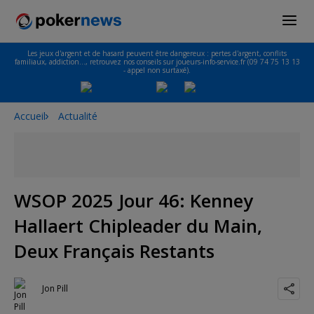
Les jeux d'argent et de hasard peuvent être dangereux : pertes d'argent, conflits
familiaux, addiction…, retrouvez nos conseils sur joueurs-info-service.fr (09 74 75 13 13
- appel non surtaxé).
Accueil
Actualité
WSOP 2025 Jour 46: Kenney
Hallaert Chipleader du Main,
Deux Français Restants
Jon Pill