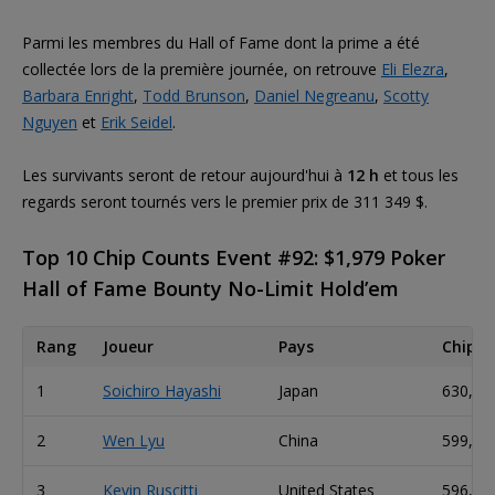
Parmi les membres du Hall of Fame dont la prime a été
collectée lors de la première journée, on retrouve
Eli Elezra
,
Barbara Enright
,
Todd Brunson
,
Daniel Negreanu
,
Scotty
Nguyen
et
Erik Seidel
.
Les survivants seront de retour aujourd'hui à
12 h
et tous les
regards seront tournés vers le premier prix de 311 349 $.
Top 10 Chip Counts Event #92: $1,979 Poker
Hall of Fame Bounty No-Limit Hold’em
Rang
Joueur
Pays
Chip C
1
Soichiro Hayashi
Japan
630,00
2
Wen Lyu
China
599,00
3
Kevin Ruscitti
United States
596,00