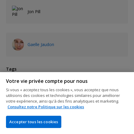
Jon Pill
Gaelle Jaudon
Tags
WSOP25
WSOP
World Series of Poker
Alex Foxen
Votre vie privée compte pour nous
Alex Keating
Artur Martirosian
Barbara Enright
Si vous « acceptez tous les cookies », vous acceptez que nous
Barry Greenstein
Daniel Negreanu
Phil Hellmuth
utilisions des cookies et technologies similaires pour améliorer
Poker Hall of Fame
Todd Brunson
Steve Zolotow
votre expérience, ainsi qu'à des fins analytiques et marketing.
Consultez notre Politique sur les cookies
Tournois
World Series of Poker
Accepter tous les cookies