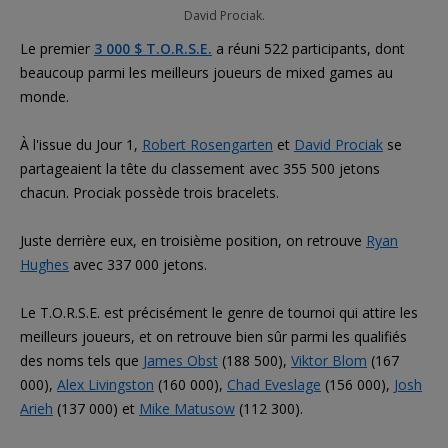
David Prociak.
Le premier
3 000 $ T.O.R.S.E.
a réuni 522 participants, dont
beaucoup parmi les meilleurs joueurs de mixed games au
monde.
À l'issue du Jour 1,
Robert Rosengarten
et
David Prociak
se
partageaient la tête du classement avec 355 500 jetons
chacun. Prociak possède trois bracelets.
Juste derrière eux, en troisième position, on retrouve
Ryan
Hughes
avec 337 000 jetons.
Le T.O.R.S.E. est précisément le genre de tournoi qui attire les
meilleurs joueurs, et on retrouve bien sûr parmi les qualifiés
des noms tels que
James Obst
(188 500),
Viktor Blom
(167
000),
Alex Livingston
(160 000),
Chad Eveslage
(156 000),
Josh
Arieh
(137 000) et
Mike Matusow
(112 300).