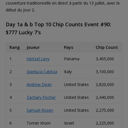
couverture traditionnelle en direct à partir du 13 juillet, avec le
début du Jour 2.
Day 1a & b Top 10 Chip Counts Event #90:
$777 Lucky 7's
Rang
Joueur
Pays
Chip Count
B
1
Hertsel Levy
Panama
3,405,000
8
2
Gianluca Cabitza
Italy
3,100,000
7
3
Andrew Dean
United States
2,820,000
7
4
Zachary Fischer
United States
2,440,000
6
5
Samuel Rosen
United States
2,275,000
5
6
Tomer Krom
Israel
2,225,000
5