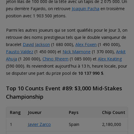
jeton lilas de 100 000 de la tête avec un tapis de 2 075 000. Un
peu derrière Fajardo, on retrouve
Joaquin Pacha
en troisième
position avec 1 903 500 jetons.
Parmi les autres joueurs qui se sont qualifiés pour le Jour 3, on
retrouve des noms prestigieux tels que le double vainqueur de
bracelet
David Jackson
(1 680 000),
Alex Foxen
(1 490 000),
Fausto Valdez
(1 450 000) et
Nick Maimone
(1 370 000),
Ankit
Ahuja
(1 200 000),
Chino Rheem
(1 085 000) et
Alex Keating
(590 000). Ils reviendront aujourd'hui à 13 h, heure locale, pour
se disputer une part du prize pool de
10 137 990 $
.
Top 10 Counts Event #89: $3,000 Mid-Stakes
Championship
Rang
Joueur
Pays
Chip Count
1
Javier Zarco
Spain
2,180,000