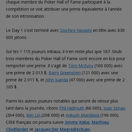
chaque membre du Poker Hall of Fame participant à la
compétition se voit attribuer une prime équivalente à l'année
de son intronisation.
Le Day 1 s'est terminé avec
Soichiro Hayashi
en tête avec 630
000 jetons.
Sur les 1 115 joueurs initiaux, il n'en reste plus que 167. Seuls
trois membres du Poker Hall of Fame sont encore en lice pour
remporter une prime. Il s'agit de
Tom McEvoy
(160 000) avec
une prime de 2 013 $,
Barry Greenstein
(121 000) avec une
prime de 2 011 $, et
John Juanda
(47 000) avec une prime de 2
105 $.
Parmi les autres joueurs notables qui seront de retour plus
tard dans la journée, citons
Phil Hellmuth
(66 000),
Joao Simao
(264 000),
Ren Lin
(208 000) et
Ankush Mandavia
(196 000).
Côté français on pourra suivre
Jimmy Kebe
,
Mathieu
Choffardet
et
Jacques Der Megreditchian
.