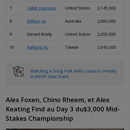
7
Caleb Levesque
United States
2,145,000
5
8
William Jia
Australia
2,060,000
5
9
Gerard Brady
United States
2,055,000
5
10
Kaihung Hu
Taiwan
2,045,000
5
Watching a Doug Polk Video Leads to Penalty
in WSOP Main Event
Alex Foxen, Chino Rheem, et Alex
Keating Find au Day 3 du$3,000 Mid-
Stakes Championship