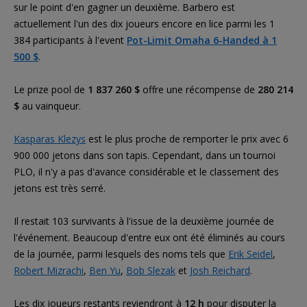
sur le point d'en gagner un deuxième. Barbero est
actuellement l'un des dix joueurs encore en lice parmi les 1
384 participants à l'event
Pot-Limit Omaha 6-Handed à 1
500 $
.
Le prize pool de
1 837 260 $
offre une récompense de
280 214
$
au vainqueur.
Kasparas Klezys
est le plus proche de remporter le prix avec 6
900 000 jetons dans son tapis. Cependant, dans un tournoi
PLO, il n'y a pas d'avance considérable et le classement des
jetons est très serré.
Il restait 103 survivants à l'issue de la deuxième journée de
l'événement. Beaucoup d'entre eux ont été éliminés au cours
de la journée, parmi lesquels des noms tels que
Erik Seidel
,
Robert Mizrachi
,
Ben Yu
,
Bob Slezak
et
Josh Reichard
.
Les dix joueurs restants reviendront à
12 h
pour disputer la