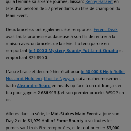
qui a terminé sa sixième journée, laissant
Kenny Hallaert
en
tête d'un peloton de 57 prétendants au titre de champion du
Main Event.
Deux bracelets ont également été remportés.
Ferenc Deak
avait fait la promesse audacieuse à son fils de rentrer à la
maison avec un bracelet de la série. Il a tenu parole en
remportant
le 1 000 $ Mystery Bounty Pot-Limit Omaha
et
empochant 329 890 $.
L'autre bracelet décerné hier était pour
le 50 000 $ High Roller
No-Limit Hold'em
.
Khoi Le Nguyen
, qui a malheureusement
battu
Alexandre Reard
en heads-up face à un rail français en
feu pour gagner
2 686 913 $
et son premier bracelet WSOP en
or.
Ailleurs dans la série, le
Mid-Stakes Main Event
a joué son
Day 2 et le
$1,979 Hall of Fame Bounty
a vu toutes les
primes sauf trois être remportées, et le tout premier
$3,000