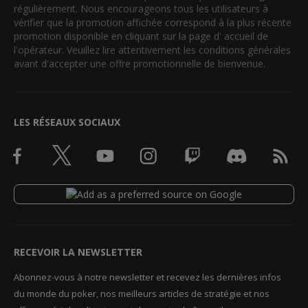
régulièrement. Nous encourageons tous les utilisateurs à
vérifier que la promotion affichée correspond à la plus récente
promotion disponible en cliquant sur la page d' accueil de
l'opérateur. Veuillez lire attentivement les conditions générales
avant d'accepter une offre promotionnelle de bienvenue.
LES RÉSEAUX SOCIAUX
RECEVOIR LA NEWSLETTER
Abonnez-vous à notre newsletter et recevez les dernières infos
du monde du poker, nos meilleurs articles de stratégie et nos