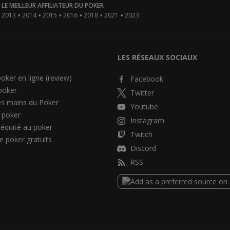
LE MEILLEUR AFFILIATEUR DU POKER
•
•
•
•
•
•
2013
2014
2015
2016
2018
2021
2023
LES RÉSEAUX SOCIAUX
poker en ligne (review)
Facebook
poker
Twitter
s mains du Poker
Youtube
 poker
Instagram
 équité au poker
Twitch
e poker gratuits
Discord
RSS