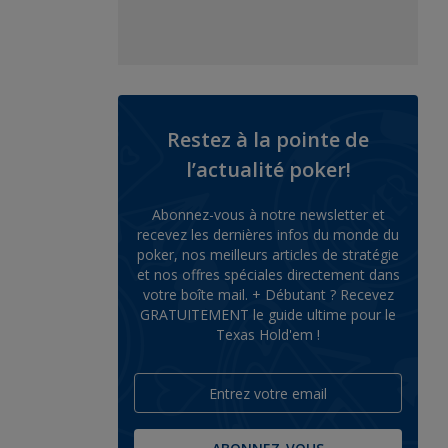
Restez à la pointe de
l’actualité poker!
Abonnez-vous à notre newsletter et
recevez les dernières infos du monde du
poker, nos meilleurs articles de stratégie
et nos offres spéciales directement dans
votre boîte mail. + Débutant ? Recevez
GRATUITEMENT le guide ultime pour le
Texas Hold'em !