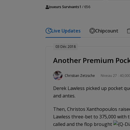
Joueurs Survivants
1
/ 656
Live Updates
Chipcount
03 Déc 2018
Another Premium Pocke
Christian Zetzsche
Niveau 27 : 40,00
Derek Lawless picked up pocket que
and antes.
Then, Christos Xanthopoulos raise
Lawless three-bet to 375,000 with 
called and the flop brought