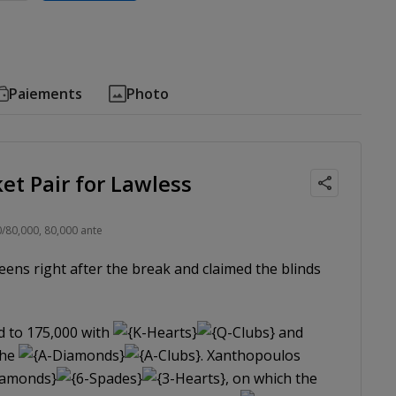
Paiements
Photo
t Pair for Lawless
0/80,000, 80,000 ante
ens right after the break and claimed the blinds
d to 175,000 with
and
the
. Xanthopoulos
, on which the