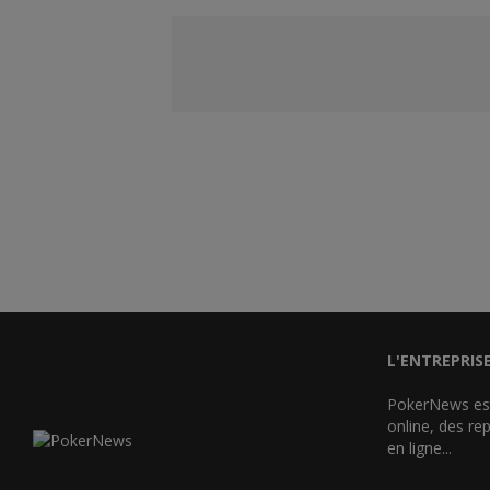
L'ENTREPRIS
PokerNews est 
online, des re
en ligne...