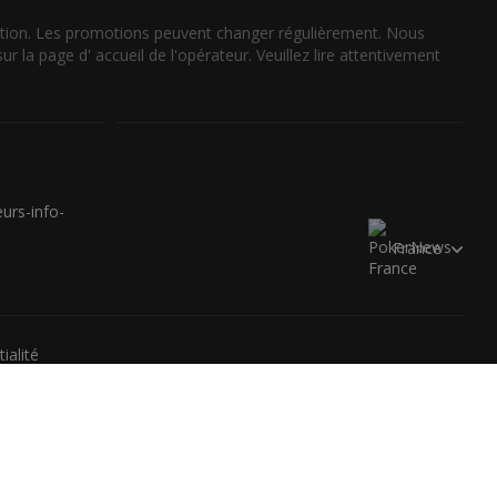
action. Les promotions peuvent changer régulièrement. Nous
 la page d' accueil de l'opérateur. Veuillez lire attentivement
eurs-info-
France
ialité
 permission officielle du détenteur des droits.