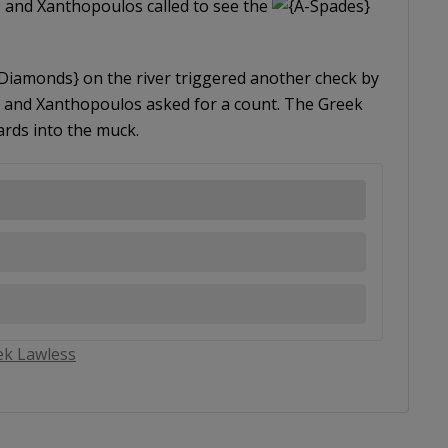
 and Xanthopoulos called to see the
on the river triggered another check by
n and Xanthopoulos asked for a count. The Greek
ards into the muck.
ek Lawless