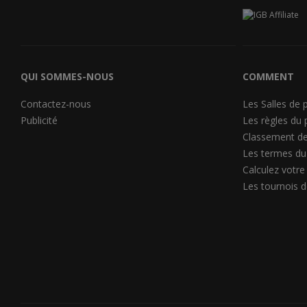
QUI SOMMES-NOUS
COMMENT
Contactez-nous
Les Salles de 
Publicité
Les règles du 
Classement de
Les termes du
Calculez votre
Les tournois d