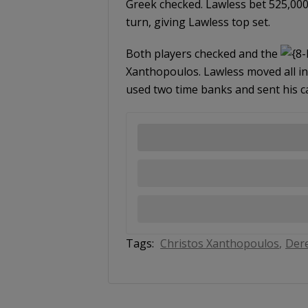
Greek checked. Lawless bet 525,000
turn, giving Lawless top set.
Both players checked and the
Xanthopoulos. Lawless moved all i
used two time banks and sent his c
Tags:
Christos Xanthopoulos
Der