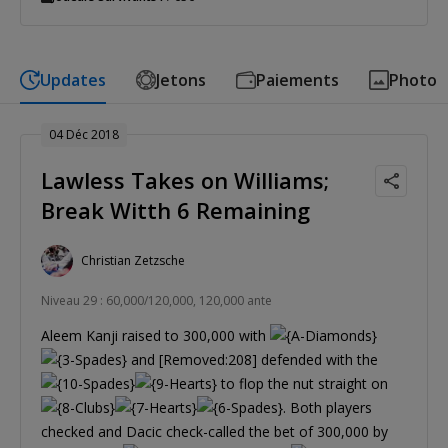
Updates
Jetons
Paiements
Photo
04 Déc 2018
Lawless Takes on Williams;
Break Witth 6 Remaining
Christian Zetzsche
Niveau 29 : 60,000/120,000, 120,000 ante
Aleem Kanji raised to 300,000 with
and [Removed:208] defended with the
to flop the nut straight on
. Both players
checked and Dacic check-called the bet of 300,000 by