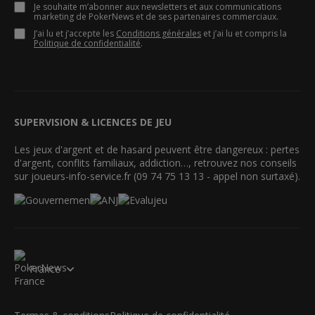
Je souhaite m’abonner aux newsletters et aux communications
marketing de PokerNews et de ses partenaires commerciaux.
J’ai lu et j’accepte les
Conditions générales
et j’ai lu et compris la
Politique de confidentialité
.
SUPERVISION & LICENCES DE JEU
Les jeux d'argent et de hasard peuvent être dangereux : pertes
d'argent, conflits familiaux, addiction…, retrouvez nos conseils
sur joueurs-info-service.fr (09 74 75 13 13 - appel non surtaxé).
France