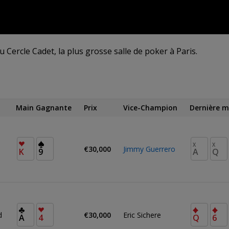
u Cercle Cadet, la plus grosse salle de poker à Paris.
Main Gagnante
Prix
Vice-Champion
Dernière m
X
X
€30,000
Jimmy Guerrero
A
Q
K
9
d
€30,000
Eric Sichere
A
4
Q
6