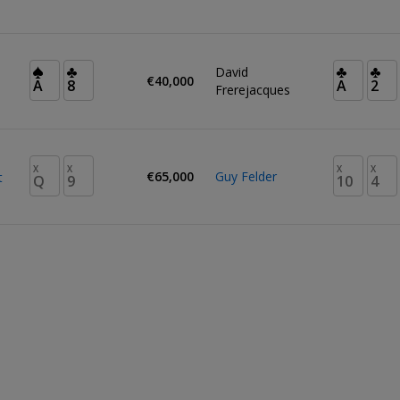
David
€40,000
A
8
A
2
Frerejacques
X
X
X
X
€65,000
Guy Felder
t
Q
9
10
4