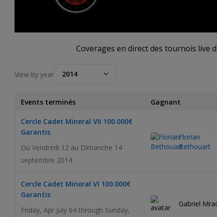
Coverages en direct des tournois live d
2014
View by year
Events terminés
Gagnant
Cercle Cadet Mineral VII 100.000€
Garantis
Florian
Bethouart
Du Vendredi 12 au Dimanche 14
septembre 2014
Cercle Cadet Mineral VI 100.000€
Garantis
Gabriel Mra
Friday, Apr July 04 through Sunday,