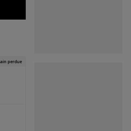
ain perdue