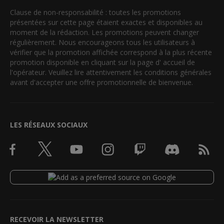
Clause de non-responsabilité : toutes les promotions
présentées sur cette page étaient exactes et disponibles au
moment de la rédaction. Les promotions peuvent changer
régulièrement. Nous encourageons tous les utilisateurs à
vérifier que la promotion affichée correspond à la plus récente
promotion disponible en cliquant sur la page d' accueil de
l'opérateur. Veuillez lire attentivement les conditions générales
avant d'accepter une offre promotionnelle de bienvenue.
LES RÉSEAUX SOCIAUX
RECEVOIR LA NEWSLETTER