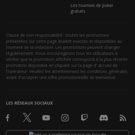
Les tournois de poker
gratuits
Clause de non-responsabilité : toutes les promotions
présentées sur cette page étaient exactes et disponibles au
moment de la rédaction. Les promotions peuvent changer
régulièrement. Nous encourageons tous les utilisateurs à
vérifier que la promotion affichée correspond à la plus récente
promotion disponible en cliquant sur la page d' accueil de
l'opérateur. Veuillez lire attentivement les conditions générales
avant d'accepter une offre promotionnelle de bienvenue.
LES RÉSEAUX SOCIAUX