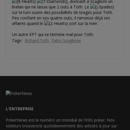
, donnant à Scaglioni un
brelan qui ne laisse que 2 outs à Toth. Le
sur la turn ouvre des possibilités de tirages pour Toth.
Peu confiant en ses quatre outs, il ramasse déjà ses
affaires quand le
sort sur la river.
Un autre EPT qui se termine mal pour Toth.
Tags:
Richard Toth
Fabio Scaglione
L'ENTREPRISE
PokerNews est le numéro un mondial de l'info poker. Nos
visiteurs trouveront quotidiennement des articles à jour sur