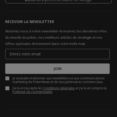
RECEVOIR LA NEWSLETTER
Abonnez-vous à notre newsletter et recevez les dernières infos
du monde du poker, nos meilleurs articles de stratégie et nos
offres spéciales directement dans votre boîte mail.
JOIN
Je souhaite m’abonner aux newsletters et aux communications
marketing de PokerNews et de ses partenaires commerciaux.
J’ai lu et j’accepte les
Conditions générales
et j’ai lu et compris la
Politique de confidentialité
.