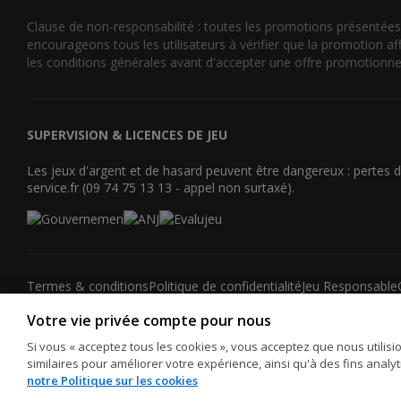
Clause de non-responsabilité : toutes les promotions présentée
encourageons tous les utilisateurs à vérifier que la promotion aff
les conditions générales avant d'accepter une offre promotionne
SUPERVISION & LICENCES DE JEU
Les jeux d'argent et de hasard peuvent être dangereux : pertes d'
service.fr (09 74 75 13 13 - appel non surtaxé).
Termes & conditions
Politique de confidentialité
Jeu Responsable
Votre vie privée compte pour nous
© 2003-2026 iBus Media Limited. Tous droits réservés. Ce matériel
iBus Media Limited, 33-37 Athol Street IM1 1LB -Douglas -Isle 
Si vous « acceptez tous les cookies », vous acceptez que nous utilis
similaires pour améliorer votre expérience, ainsi qu'à des fins analy
notre Politique sur les cookies