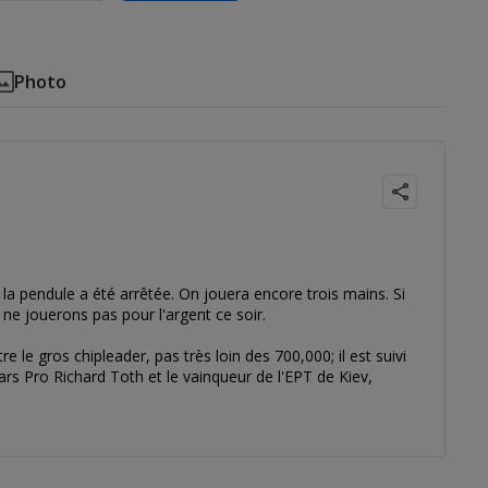
Photo
 la pendule a été arrêtée. On jouera encore trois mains. Si
ne jouerons pas pour l'argent ce soir.
le gros chipleader, pas très loin des 700,000; il est suivi
 Pro Richard Toth et le vainqueur de l'EPT de Kiev,