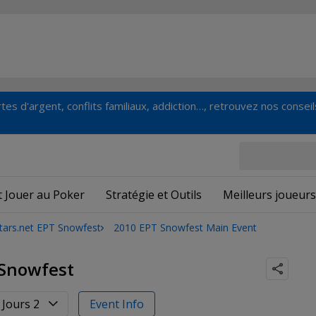
s d'argent, conflits familiaux, addiction…, retrouvez nos conseil
Jouer au Poker
Stratégie et Outils
Meilleurs joueur
tars.net EPT Snowfest
2010 EPT Snowfest Main Event
 Snowfest
Jours 2
Event Info