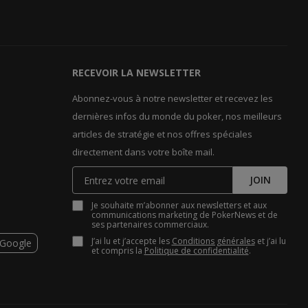
RECEVOIR LA NEWSLETTER
Abonnez-vous à notre newsletter et recevez les
dernières infos du monde du poker, nos meilleurs
articles de stratégie et nos offres spéciales
directement dans votre boîte mail.
JOIN
Je souhaite m’abonner aux newsletters et aux
communications marketing de PokerNews et de
ses partenaires commerciaux.
J’ai lu et j’accepte les
Conditions générales
et j’ai lu
et compris la
Politique de confidentialité
.