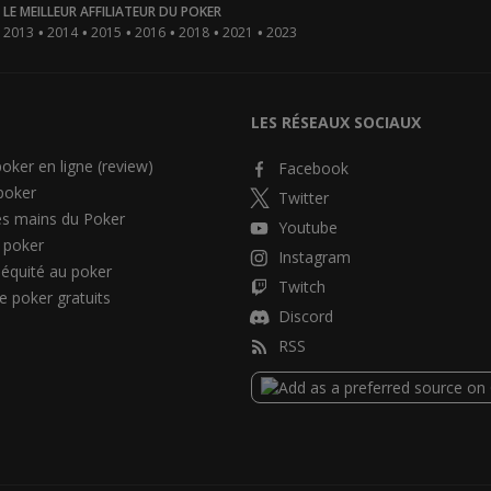
LE MEILLEUR AFFILIATEUR DU POKER
•
•
•
•
•
•
2013
2014
2015
2016
2018
2021
2023
LES RÉSEAUX SOCIAUX
poker en ligne (review)
Facebook
poker
Twitter
s mains du Poker
Youtube
 poker
Instagram
 équité au poker
Twitch
e poker gratuits
Discord
RSS