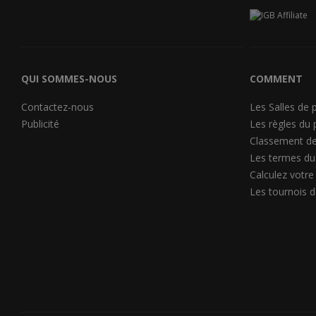
QUI SOMMES-NOUS
COMMENT
Contactez-nous
Les Salles de 
Publicité
Les règles du 
Classement de
Les termes du
Calculez votre
Les tournois d