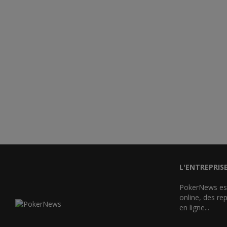
L'ENTREPRIS
PokerNews est 
online, des re
en ligne...