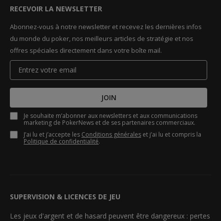
RECEVOIR LA NEWSLETTER
Abonnez-vous à notre newsletter et recevez les dernières infos
du monde du poker, nos meilleurs articles de stratégie et nos
offres spéciales directement dans votre boîte mail.
JOIN
Je souhaite m’abonner aux newsletters et aux communications
marketing de PokerNews et de ses partenaires commerciaux.
J’ai lu et j’accepte les
Conditions générales
et j’ai lu et compris la
Politique de confidentialité
.
SUPERVISION & LICENCES DE JEU
Les jeux d'argent et de hasard peuvent être dangereux : pertes