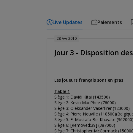
Live Updates
Paiements
28 Avr 2010
Jour 3 - Disposition de
Les joueurs français sont en gras
Table 1
Siège 1: Davidi Kitai (143500)
Siège 2: Kevin MacPhee (76000)
Siège 3: Oleksander Vaserfirer (123000)
Siège 4: Pierre Neuville (118500)(Belgiqu
Siège 5: El Mostafa Bel Khayate (362000
Siège 6: [Removed:39] (387000)
Siège 7: Christopher McCormack (15000