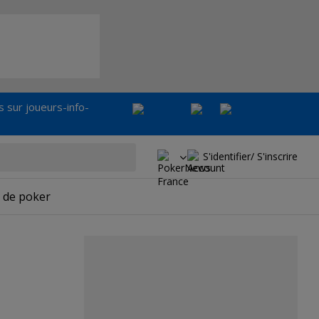
s sur joueurs-info-
S'identifier/ S'inscrire
s de poker