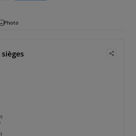
Photo
s sièges
e)
)
0)