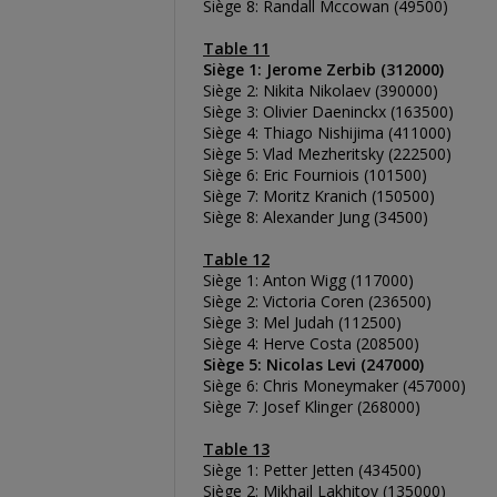
Siège 8: Randall Mccowan (49500)
Table 11
Siège 1: Jerome Zerbib (312000)
Siège 2: Nikita Nikolaev (390000)
Siège 3: Olivier Daeninckx (163500)
Siège 4: Thiago Nishijima (411000)
Siège 5: Vlad Mezheritsky (222500)
Siège 6: Eric Fourniois (101500)
Siège 7: Moritz Kranich (150500)
Siège 8: Alexander Jung (34500)
Table 12
Siège 1: Anton Wigg (117000)
Siège 2: Victoria Coren (236500)
Siège 3: Mel Judah (112500)
Siège 4: Herve Costa (208500)
Siège 5: Nicolas Levi (247000)
Siège 6: Chris Moneymaker (457000)
Siège 7: Josef Klinger (268000)
Table 13
Siège 1: Petter Jetten (434500)
Siège 2: Mikhail Lakhitov (135000)