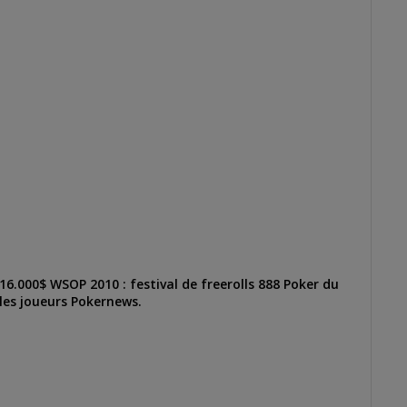
 16.000$ WSOP 2010 : festival de freerolls
888 Poker
du
 les joueurs Pokernews.