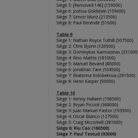
Siège 5: [Removed:146] (159000)
Siège 6: Joshua Goldstein (159000)
Siège 7: Simon Munz (213500)
Siège 8: Paul Berende (51000)
Table 9
Siège 1: Nathan Royce Tuthill (507500)
Siège 2: Chris Bjorin (120500)
Siège 3: Dominykas Karmazinas (331000
Siège 4: Rino Mathis (181000)
Siège 5: Manuel Bevand (80000)
Siège 6: Jonathan Tare (104500)
Siège 7: Ekaterina Kolobekova (291500)
Siège 8: Henri Kasper (50000)
Table 10
Siège 1: Kenny Hallaert (198500)
Siège 2: Bryan Piccioli (368000)
Siège 3: Juan Manuel Pastor (193500)
Siège 4: Oscar Blanco (127500)
Siège 5: Craig Mccorkell (381000)
Siège 6: Riu Cao (166500)
Siège 7: Paul Testud (93000)