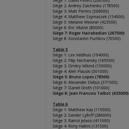
Siège 1: David Peters (206500)
Siège 2: Andrey Zaichenko (178500)
Siège 3: Matt Perrins (568000)
Siège 4: Matthew Szymaszek (154000)
Siège 5: Melanie Weisner (423500)
Siège 6: Eric Mutrie (80000)
Siège 7: Roger Hairabedian (267500)
Siège 8: Konstantin Puchkov (70500)
Table 5
Siège 1: Lex Veldhuis (194000)
Siège 2: Filip Nechansky (169500)
Siège 3: Dmitry Vitkind (150000)
Siège 4: Aleh Plauski (501000)
Siège 5: Bruno Lopes (78500)
Siège 6: Alexander Debus (371500)
Siège 7: Daniel Groth (101000)
Siège 8: Jean Francois Talbot (635000)
Table 6
Siège 1: Matthew Kay (115000)
Siège 2: Sander Lylloff (286000)
Siège 3: Ramzi Jelassi (411000)
Siège 4: Rony Halimi (131500)