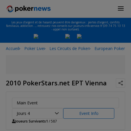
Les jeux d'argent et de hasard peuvent être dangereux : pertes d'argent, conflits
familiaux, addiction…, retrouvez nos conseils sur joueurs-info-service.fr (09 74 75 13 13
- appel non surtaxé).
Accueil
Poker Live
Les Circuits de Poker
European Poker To
2010 PokerStars.net EPT Vienna
Main Event
Jours 4
Event Info
Joueurs Survivants
1
/ 587