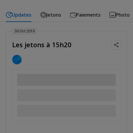
Updates
Jetons
Paiements
Photo
30 Oct 2010
Les jetons à 15h20