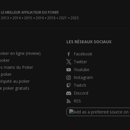
LE MEILLEUR AFFILIATEUR DU POKER
•
•
•
•
•
•
2013
2014
2015
2016
2018
2021
2023
LES RÉSEAUX SOCIAUX
poker en ligne (review)
Facebook
poker
Twitter
s mains du Poker
Youtube
 poker
Instagram
 équité au poker
Twitch
e poker gratuits
Discord
RSS