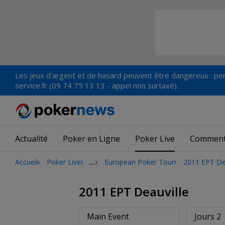
Les jeux d'argent et de hasard peuvent être dangereux : perte
service.fr (09 74 75 13 13 - appel non surtaxé).
Actualité
Poker en Ligne
Poker Live
Comment 
Accueil
Poker Live
…
European Poker Tour
2011 EPT De
2011 EPT Deauville
Main Event
Jours 2