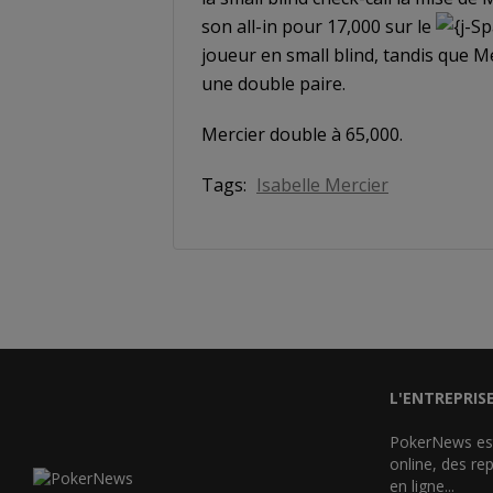
son all-in pour 17,000 sur le
joueur en small blind, tandis que 
une double paire.
Mercier double à 65,000.
Tags:
Isabelle Mercier
L'ENTREPRIS
PokerNews est 
online, des re
en ligne...