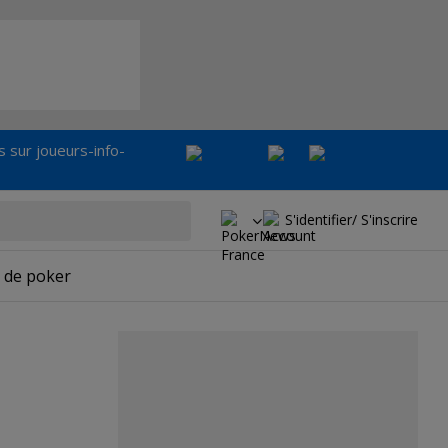
s sur joueurs-info-
S'identifier/ S'inscrire
s de poker