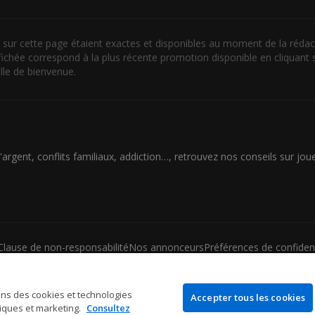
s sur cette page étaient exactes et disponibles au moment de la réd
ichée correspond à la plus récente promotion disponible en cliquant sur
lle de bienvenue.
argent, conflits familiaux, addiction…, retrouvez nos conseils sur jou
Clause de non-responsabilité
Nos annonceurs
Préférences de confident
 ne peut être reproduit, modifié ou distribué sans l'accord écrit et la
of Man
ions des cookies et technologies
Accepter tous les cookies
tiques et marketing.
Consultez