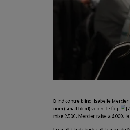
Blind contre blind, Isabelle Mercier
nom (small blind) voient le flop
mise 2.500, Mercier raise à 6.000, la 
la small blind check-call la mise de