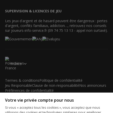
SUPERVISION & LICENCES DE JEU
Les jeux d'argent et de hasard peuvent être dangereux : pertes
d'argent, conflits familiaux, addiction…, retrouvez nos conseils
sur joueurs-info-service.fr (09 74 75 13 13 - appel non surtaxé).
France
Termes & conditions
Politique de confidentialité
Jeu Responsable
Clause de non-responsabilité
Nos annonceurs
Préférences de confidentialité
Votre vie privée compte pour nous
© 2003-2026 iBus Media Limited. Tous droits réservés. Ce
matériel ne peut être reproduit, modifié ou distribué sans
Si vous « acceptez tous les cookies », vous acceptez que nous
l'accord écrit et la permission officielle du détenteur des droits.
utilisions des cookies et technologies similaires pour améliorer