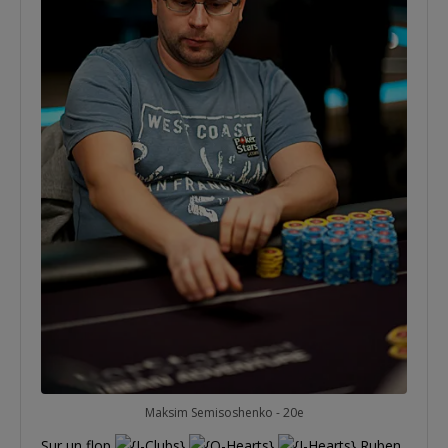
Maksim Semisoshenko - 20e
Sur un flop
Ruben