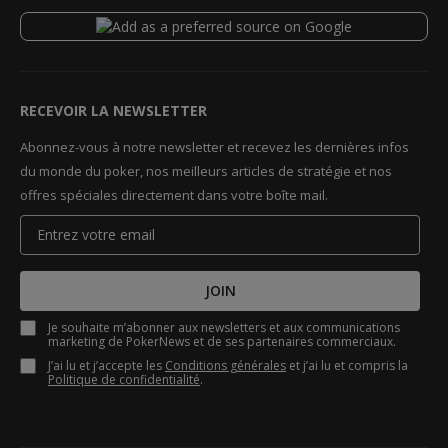
RECEVOIR LA NEWSLETTER
Abonnez-vous à notre newsletter et recevez les dernières infos
du monde du poker, nos meilleurs articles de stratégie et nos
offres spéciales directement dans votre boîte mail.
JOIN
Je souhaite m’abonner aux newsletters et aux communications
marketing de PokerNews et de ses partenaires commerciaux.
J’ai lu et j’accepte les
Conditions générales
et j’ai lu et compris la
Politique de confidentialité
.