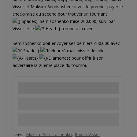
Visser et Maksim Semisoshenko voit le premier payer le
check/raise du second pour trouver un tournant
. Semisoshenko mise 200.000, suivi par
Visser et le
tombe à la river.
Semisoshenko doit envoyer ses derniers 400.000 avec
mais Visser dévoile
pour offrir à son
adversaire la 20ème place du tournoi.
Tags:
Maksim Semisoshenko
Ruben Visser