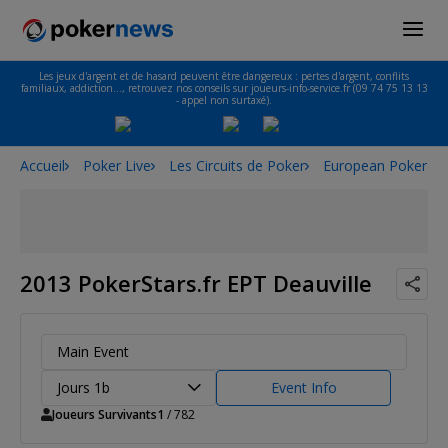
Les jeux d'argent et de hasard peuvent être dangereux : pertes d'argent, conflits
familiaux, addiction…, retrouvez nos conseils sur joueurs-info-service.fr (09 74 75 13 13
- appel non surtaxé).
Accueil
Poker Live
Les Circuits de Poker
European Poker To
2013 PokerStars.fr EPT Deauville
Main Event
Jours 1b
Event Info
Joueurs Survivants
1
/ 782