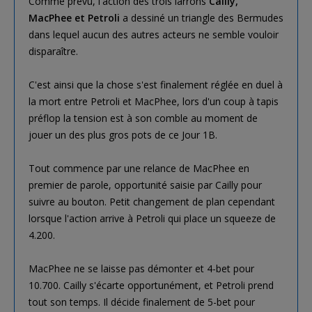
Comme prévu, l'action des trois larrons
Cailly,
MacPhee et Petroli
a dessiné un triangle des Bermudes
dans lequel aucun des autres acteurs ne semble vouloir
disparaître.
C'est ainsi que la chose s'est finalement réglée en duel à
la mort entre Petroli et MacPhee, lors d'un coup à tapis
préflop la tension est à son comble au moment de
jouer un des plus gros pots de ce Jour 1B.
Tout commence par une relance de MacPhee en
premier de parole, opportunité saisie par Cailly pour
suivre au bouton. Petit changement de plan cependant
lorsque l'action arrive à Petroli qui place un squeeze de
4.200.
MacPhee ne se laisse pas démonter et 4-bet pour
10.700. Cailly s'écarte opportunément, et Petroli prend
tout son temps. Il décide finalement de 5-bet pour