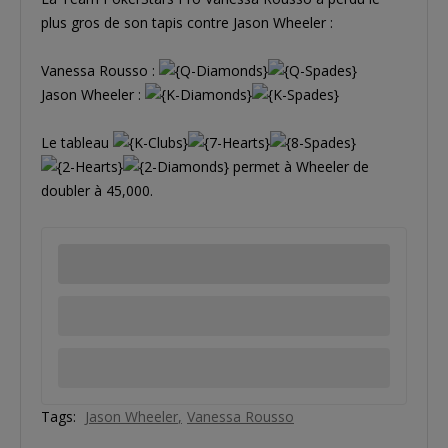
plus gros de son tapis contre Jason Wheeler :
Vanessa Rousso :
Jason Wheeler :
Le tableau
permet à Wheeler de
doubler à 45,000.
Tags:
Jason Wheeler
Vanessa Rousso