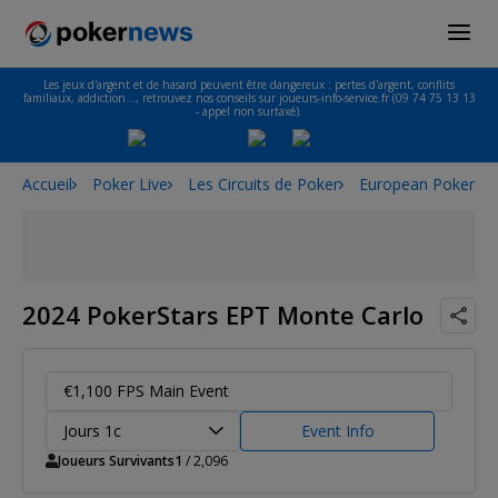
Les jeux d'argent et de hasard peuvent être dangereux : pertes d'argent, conflits
familiaux, addiction…, retrouvez nos conseils sur joueurs-info-service.fr (09 74 75 13 13
- appel non surtaxé).
Accueil
Poker Live
Les Circuits de Poker
European Poker To
2024 PokerStars EPT Monte Carlo
€1,100 FPS Main Event
Jours 1c
Event Info
Joueurs Survivants
1
/ 2,096