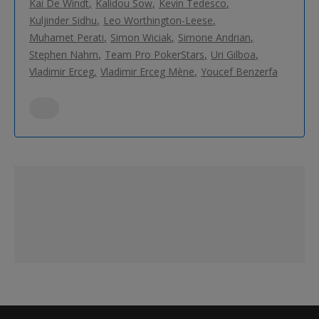
Kai De Windt
Kalidou Sow
Kevin Tedesco
Kuljinder Sidhu
Leo Worthington-Leese
Muhamet Perati
Simon Wiciak
Simone Andrian
Stephen Nahm
Team Pro PokerStars
Uri Gilboa
Vladimir Erceg
Vladimir Erceg Mène
Youcef Benzerfa