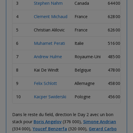
3
Stephen Nahm
Canada
644 000
4
Clement Michaud
France
628 000
5
Christian Alilovic
France
626 000
6
Muhamet Perati
Italie
516 000
7
Andrew Hulme
Royaume-Uni
485 000
8
Kai De Windt
Belgique
478 000
9
Felix Schlott
Allemagne
458 000
10
Kacper Swiderski
Pologne
456 000
Dans le reste du field, direction le Day 2 avec un bon
stack pour
Boris Angelov
(376 000),
Simone Andrian
(334 000),
Youcef Benzerfa
(320 000),
Gerard Carbo