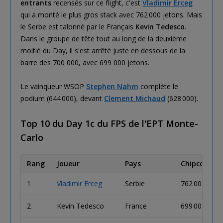
entrants
recensés sur ce flight, c'est
Vladimir Erceg
qui a monté le plus gros stack avec 762 000 jetons. Mais
le Serbe est talonné par le Français
Kevin Tedesco
.
Dans le groupe de tête tout au long de la deuxième
moitié du Day, il s'est arrêté juste en dessous de la
barre des 700 000, avec 699 000 jetons.
Le vainqueur WSOP
Stephen Nahm
complète le
podium (644 000), devant
Clement Michaud
(628 000).
Top 10 du Day 1c du FPS de l'EPT Monte-
Carlo
Rang
Joueur
Pays
Chipcount
1
Vladimir Erceg
Serbie
762 000
2
Kevin Tedesco
France
699 000