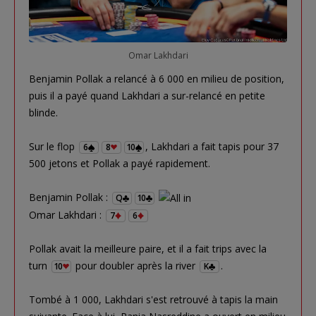
Omar Lakhdari
Benjamin Pollak a relancé à 6 000 en milieu de position,
puis il a payé quand Lakhdari a sur-relancé en petite
blinde.
Sur le flop
, Lakhdari a fait tapis pour 37
6
8
10
500 jetons et Pollak a payé rapidement.
Benjamin Pollak :
Q
10
Omar Lakhdari :
7
6
Pollak avait la meilleure paire, et il a fait trips avec la
turn
pour doubler après la river
.
10
K
Tombé à 1 000, Lakhdari s'est retrouvé à tapis la main