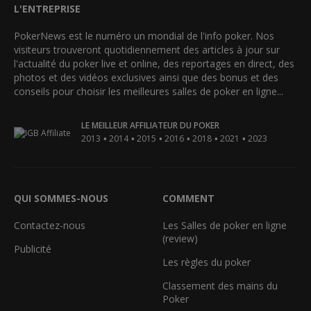
L'ENTREPRISE
PokerNews est le numéro un mondial de l'info poker. Nos
visiteurs trouveront quotidiennement des articles à jour sur
l'actualité du poker live et online, des reportages en direct, des
photos et des vidéos exclusives ainsi que des bonus et des
conseils pour choisir les meilleures salles de poker en ligne...
LE MEILLEUR AFFILIATEUR DU POKER
•
•
•
•
•
•
2013
2014
2015
2016
2018
2021
2023
QUI SOMMES-NOUS
COMMENT
Contactez-nous
Les Salles de poker en ligne
(review)
Publicité
Les règles du poker
Classement des mains du
Poker