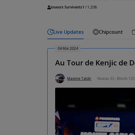
Joueurs Survivants
1
/ 1,208
Live Updates
Chipcount
04 Mai 2024
Au Tour de Kenjic de 
Maxime Taldir
Niveau 33 : Blinds 12