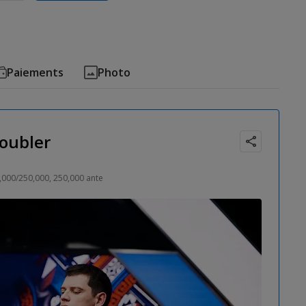
Paiements
Photo
Doubler
5,000/250,000, 250,000 ante