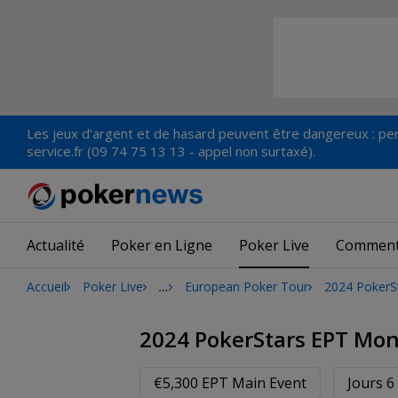
Les jeux d'argent et de hasard peuvent être dangereux : perte
service.fr (09 74 75 13 13 - appel non surtaxé).
Actualité
Poker en Ligne
Poker Live
Comment 
Accueil
Poker Live
…
European Poker Tour
2024 PokerS
2024 PokerStars EPT Mon
€5,300 EPT Main Event
Jours 6