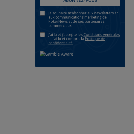
ABONNEZ-VOUS
Je souhaite m’abonner aux newsletters et
aux communications marketing de
PokerNews et de ses partenaires
commerciaux.
J’ai lu et j’accepte les
Conditions générales
et j’ai lu et compris la
Politique de
confidentialité
.