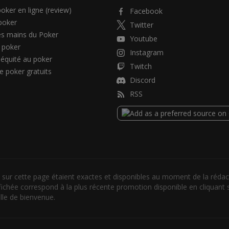
poker en ligne (review)
Facebook
poker
Twitter
s mains du Poker
Youtube
 poker
Instagram
 équité au poker
Twitch
e poker gratuits
Discord
RSS
s sur cette page étaient exactes et disponibles au moment de la réd
ichée correspond à la plus récente promotion disponible en cliquant sur
lle de bienvenue.