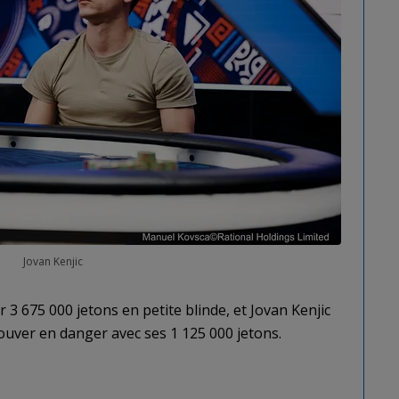
Jovan Kenjic
r 3 675 000 jetons en petite blinde, et Jovan Kenjic
rouver en danger avec ses 1 125 000 jetons.