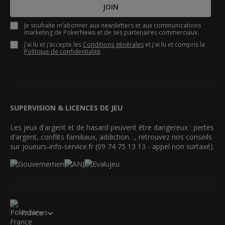
JOIN
Je souhaite m’abonner aux newsletters et aux communications
marketing de PokerNews et de ses partenaires commerciaux.
J’ai lu et j’accepte les
Conditions générales
et j’ai lu et compris la
Politique de confidentialité
.
SUPERVISION & LICENCES DE JEU
Les jeux d'argent et de hasard peuvent être dangereux : pertes
d'argent, conflits familiaux, addiction…, retrouvez nos conseils
sur joueurs-info-service.fr (09 74 75 13 13 - appel non surtaxé).
France