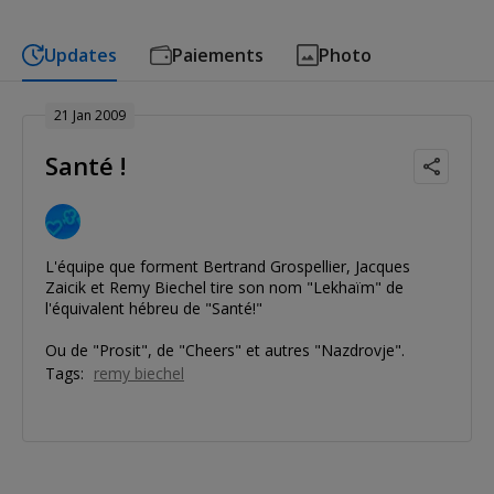
Updates
Paiements
Photo
21 Jan 2009
Santé !
L'équipe que forment Bertrand Grospellier, Jacques
Zaicik et Remy Biechel tire son nom "Lekhaïm" de
l'équivalent hébreu de "Santé!"
Ou de "Prosit", de "Cheers" et autres "Nazdrovje".
Tags:
remy biechel