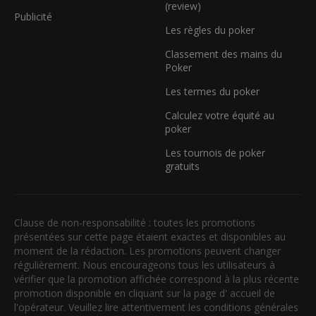
(review)
Publicité
Les règles du poker
Classement des mains du
Poker
Les termes du poker
Calculez votre équité au
poker
Les tournois de poker
gratuits
Clause de non-responsabilité : toutes les promotions
présentées sur cette page étaient exactes et disponibles au
moment de la rédaction. Les promotions peuvent changer
régulièrement. Nous encourageons tous les utilisateurs à
vérifier que la promotion affichée correspond à la plus récente
promotion disponible en cliquant sur la page d' accueil de
l'opérateur. Veuillez lire attentivement les conditions générales