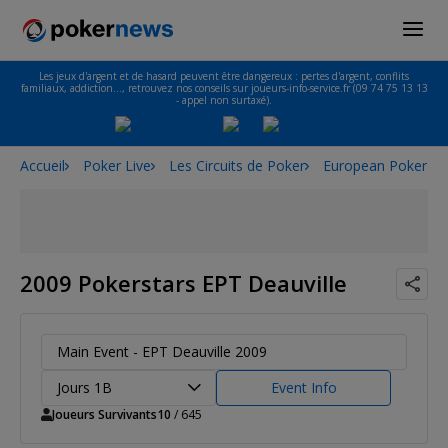
Les jeux d'argent et de hasard peuvent être dangereux : pertes d'argent, conflits
familiaux, addiction…, retrouvez nos conseils sur joueurs-info-service.fr (09 74 75 13 13
- appel non surtaxé).
Accueil
Poker Live
Les Circuits de Poker
European Poker To
2009 Pokerstars EPT Deauville
Main Event - EPT Deauville 2009
Jours 1B
Event Info
Joueurs Survivants
10
/ 645