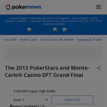
Les jeux d'argent et de hasard peuvent être dangereux : pertes d'argent, conflits
familiaux, addiction…, retrouvez nos conseils sur joueurs-info-service.fr (09 74 75 13 13
- appel non surtaxé).
Accueil
Poker Live
Les Circuits de Poker
European Poker To
The 2013 PokerStars and Monte-
Carlo® Casino EPT Grand Final
€100,000 Super High Roller
Jours 1
Event Info
Joueurs Survivants
1
/ 50