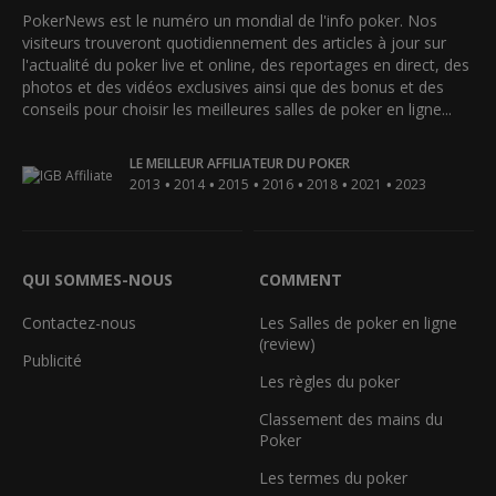
PokerNews est le numéro un mondial de l'info poker. Nos
visiteurs trouveront quotidiennement des articles à jour sur
l'actualité du poker live et online, des reportages en direct, des
photos et des vidéos exclusives ainsi que des bonus et des
conseils pour choisir les meilleures salles de poker en ligne...
LE MEILLEUR AFFILIATEUR DU POKER
•
•
•
•
•
•
2013
2014
2015
2016
2018
2021
2023
QUI SOMMES-NOUS
COMMENT
Contactez-nous
Les Salles de poker en ligne
(review)
Publicité
Les règles du poker
Classement des mains du
Poker
Les termes du poker