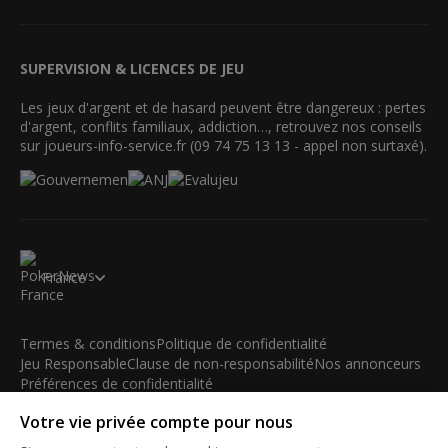
SUPERVISION & LICENCES DE JEU
Les jeux d'argent et de hasard peuvent être dangereux : pertes
d'argent, conflits familiaux, addiction…, retrouvez nos conseils
sur joueurs-info-service.fr (09 74 75 13 13 - appel non surtaxé).
France
Termes & conditions
Politique de confidentialité
Jeu Responsable
Clause de non-responsabilité
Nos annonceurs
Préférences de confidentialité
Votre vie privée compte pour nous
© 2003-2026 iBus Media Limited. Tous droits réservés. Ce
matériel ne peut être reproduit, modifié ou distribué sans