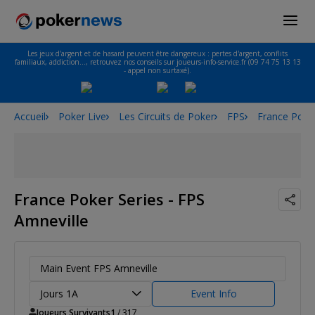
Les jeux d'argent et de hasard peuvent être dangereux : pertes d'argent, conflits
familiaux, addiction…, retrouvez nos conseils sur joueurs-info-service.fr (09 74 75 13 13
- appel non surtaxé).
Accueil
Poker Live
Les Circuits de Poker
FPS
France Poker
France Poker Series - FPS
Amneville
Main Event FPS Amneville
Jours 1A
Event Info
Joueurs Survivants
1
/ 317