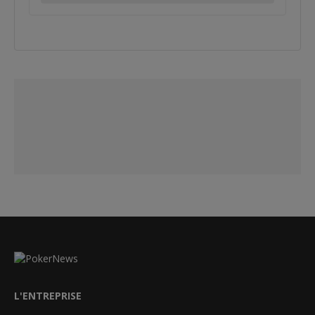
L'ENTREPRISE